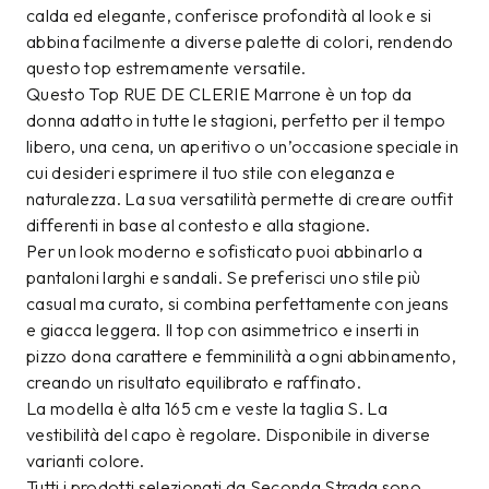
calda ed elegante, conferisce profondità al look e si
abbina facilmente a diverse palette di colori, rendendo
questo top estremamente versatile.
Questo Top RUE DE CLERIE Marrone è un top da
donna adatto in tutte le stagioni, perfetto per il tempo
libero, una cena, un aperitivo o un’occasione speciale in
cui desideri esprimere il tuo stile con eleganza e
naturalezza. La sua versatilità permette di creare outfit
differenti in base al contesto e alla stagione.
Per un look moderno e sofisticato puoi abbinarlo a
pantaloni larghi e sandali. Se preferisci uno stile più
casual ma curato, si combina perfettamente con jeans
e giacca leggera. Il top con asimmetrico e inserti in
pizzo dona carattere e femminilità a ogni abbinamento,
creando un risultato equilibrato e raffinato.
La modella è alta 165 cm e veste la taglia S. La
vestibilità del capo è regolare. Disponibile in diverse
varianti colore.
Tutti i prodotti selezionati da Seconda Strada sono