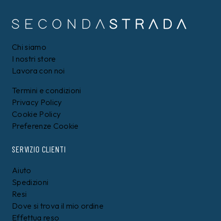
Chi siamo
I nostri store
Lavora con noi
Termini e condizioni
Privacy Policy
Cookie Policy
Preferenze Cookie
SERVIZIO CLIENTI
Aiuto
Spedizioni
Resi
Dove si trova il mio ordine
Effettua reso