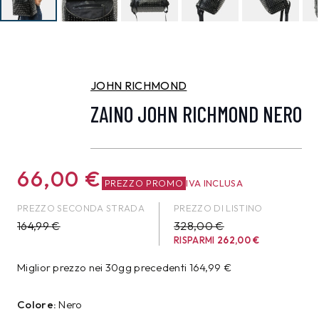
JOHN RICHMOND
ZAINO JOHN RICHMOND NERO
66,00
€
PREZZO PROMO
IVA INCLUSA
PREZZO SECONDA STRADA
PREZZO DI LISTINO
164,99
€
328,00 €
RISPARMI
262,00
€
Miglior prezzo nei 30gg precedenti
164,99
€
Colore:
Nero