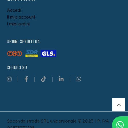
Accedi
Il mio account
I miei ordini
ORDINI SPEDITI DA
SEGUICI SU
Seconda strada SRL unipersonale © 2023 | P. IVA
02878770128