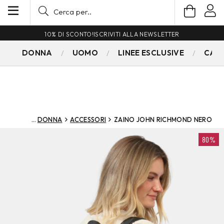
10% DI SCONTO!
ISCRIVITI ALLA NEWSLETTER
DONNA
UOMO
LINEE ESCLUSIVE
CAM
DONNA
ACCESSORI
ZAINO JOHN RICHMOND NERO
80%