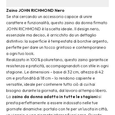
Zaino JOHN RICHMOND Nero
Se stai cercando un accessorio capace di unire
carattere e funzionalità, questo zaino da donna firmato
JOHN RICHMOND è la scelta ideale. Il design nero,
essenziale ma deciso, è arricchito da un dettaglio
distintivo: la superficie è tempestata di borchie argento,
perfette per dare un tocco grintoso e contemporaneo
a ogni tuo look.
Realizzato in 100% poliuretano, questo zaino garantisce
resistenza e praticità, accompagnandoti con stile in ogni
stagione. Le dimensioni – base di 32 cm, altezza di 42
cm e profondità di 18 cm – lo rendono capiente e
versatile, ideale per contenere tutto ciò di cui hai
bisogno durante la giornata, dal lavoro al tempo libero.
Lo
zaino da donna adatto in tutte le stagioni
si
presta perfettamente a essere indossato nelle tue
giornate dinamiche: portalo con te per un’uscita in città,