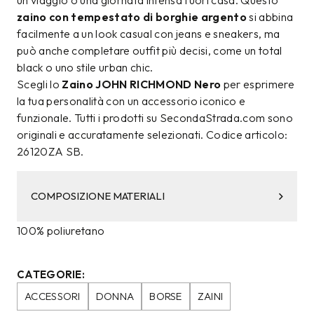
un viaggio o una giornata intensa fuori casa. Questo
zaino con tempestato di borghie argento
si abbina
facilmente a un look casual con jeans e sneakers, ma
può anche completare outfit più decisi, come un total
black o uno stile urban chic.
Scegli lo
Zaino JOHN RICHMOND Nero
per esprimere
la tua personalità con un accessorio iconico e
funzionale. Tutti i prodotti su SecondaStrada.com sono
originali e accuratamente selezionati. Codice articolo:
26120ZA SB.
COMPOSIZIONE MATERIALI
100% poliuretano
CATEGORIE:
ACCESSORI
DONNA
BORSE
ZAINI