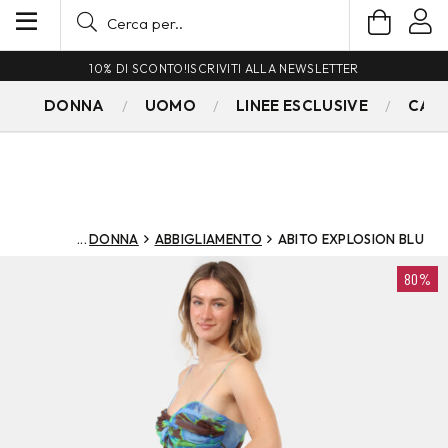
10% DI SCONTO!
ISCRIVITI ALLA NEWSLETTER
DONNA
UOMO
LINEE ESCLUSIVE
CAM
DONNA
ABBIGLIAMENTO
ABITO EXPLOSION BLU
80%