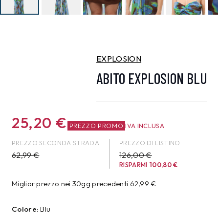
EXPLOSION
ABITO EXPLOSION BLU
25,20
€
PREZZO PROMO
IVA INCLUSA
PREZZO SECONDA STRADA
PREZZO DI LISTINO
62,99
€
126,00 €
RISPARMI
100,80
€
Miglior prezzo nei 30gg precedenti
62,99
€
Colore:
Blu