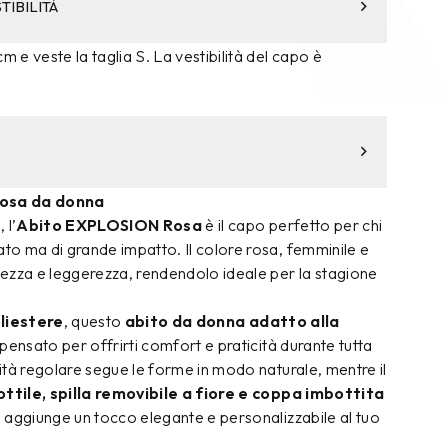
TIBILITÀ
m e veste la taglia S. La vestibilità del capo è
osa da donna
 l’
Abito EXPLOSION Rosa
è il capo perfetto per chi
ato ma di grande impatto. Il colore rosa, femminile e
ezza e leggerezza, rendendolo ideale per la stagione
liestere
, questo
abito da donna adatto alla
pensato per offrirti comfort e praticità durante tutta
ilità regolare segue le forme in modo naturale, mentre il
ottile, spilla removibile a fiore e coppa imbottita
 e aggiunge un tocco elegante e personalizzabile al tuo