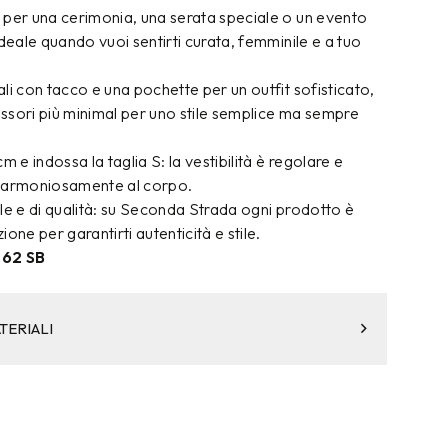
 per una cerimonia, una serata speciale o un evento
ideale quando vuoi sentirti curata, femminile e a tuo
li con tacco e una pochette per un outfit sofisticato,
ssori più minimal per uno stile semplice ma sempre
m e indossa la taglia S: la vestibilità è regolare e
i armoniosamente al corpo.
le e di qualità: su Seconda Strada ogni prodotto è
one per garantirti autenticità e stile.
762 SB
TERIALI