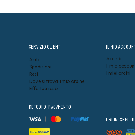
SERVIZIO CLIENTI
IL MIO ACCOUN
Accedi
Aiuto
Il mio accoun
Spedizioni
I miei ordini
Resi
Dove si trova il mio ordine
Effettua reso
METODI DI PAGAMENTO
ORDINI SPEDITI