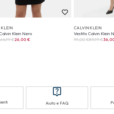
 KLEIN
CALVIN KLEIN
 Calvin Klein Nero
Vestito Calvin Klein 
€
64,99
€
26,00
€
99,00 €
89,99
€
36,0
ienti
Pu
Aiuto e FAQ