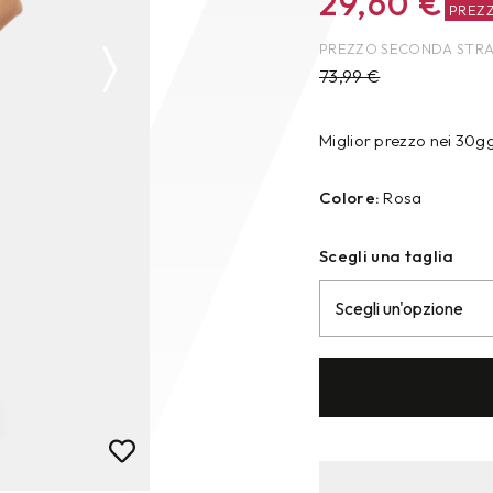
29,60
€
PREZ
PREZZO SECONDA STR
73,99
€
Miglior prezzo nei 30g
Colore:
Rosa
Scegli una taglia