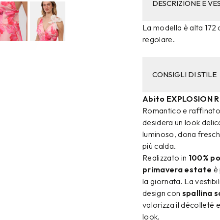
DESCRIZIONE E VES
La modella è alta 172 c
regolare.
CONSIGLI DI STILE
Abito EXPLOSION R
Romantico e raffinato,
desidera un look delic
luminoso, dona fresch
più calda.
Realizzato in
100% po
primavera estate
è 
la giornata. La vestib
design con
spallina s
valorizza il décolleté
look.