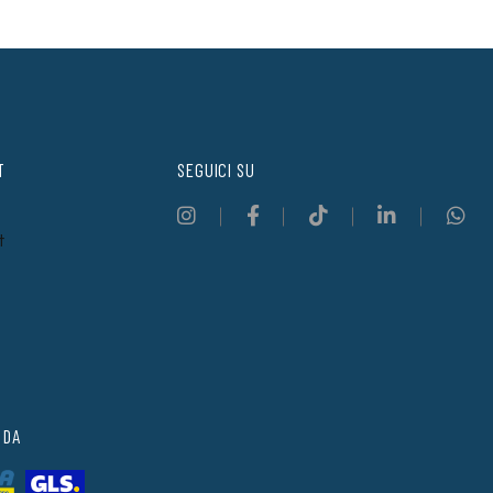
T
SEGUICI SU
t
 DA