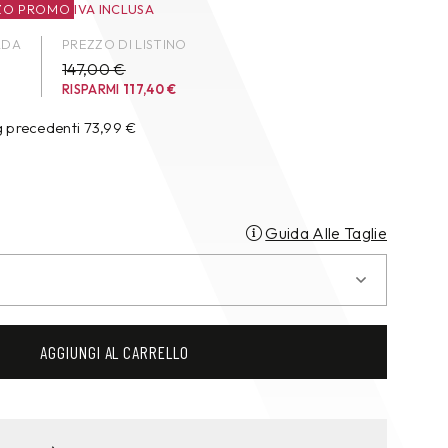
ZO PROMO
IVA INCLUSA
ADA
PREZZO DI LISTINO
147,00 €
RISPARMI
117,40
€
g precedenti
73,99
€
Guida Alle Taglie
AGGIUNGI AL CARRELLO