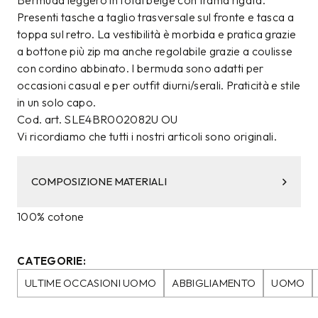
Bermuda leggero in total beige con trama rigata.
Presenti tasche a taglio trasversale sul fronte e tasca a
toppa sul retro. La vestibilità è morbida e pratica grazie
a bottone più zip ma anche regolabile grazie a coulisse
con cordino abbinato. I bermuda sono adatti per
occasioni casual e per outfit diurni/serali. Praticità e stile
in un solo capo.
Cod. art. SLE4BR002082U OU
Vi ricordiamo che tutti i nostri articoli sono originali.
COMPOSIZIONE MATERIALI
100% cotone
CATEGORIE:
ULTIME OCCASIONI UOMO
ABBIGLIAMENTO
UOMO