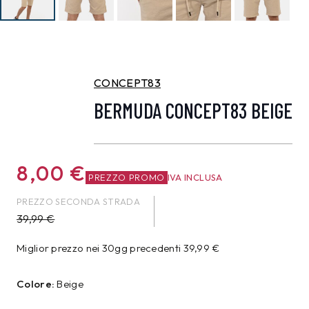
CONCEPT83
BERMUDA CONCEPT83 BEIGE
8,00
€
PREZZO PROMO
IVA INCLUSA
PREZZO SECONDA STRADA
39,99
€
Miglior prezzo nei 30gg precedenti
39,99
€
Colore:
Beige