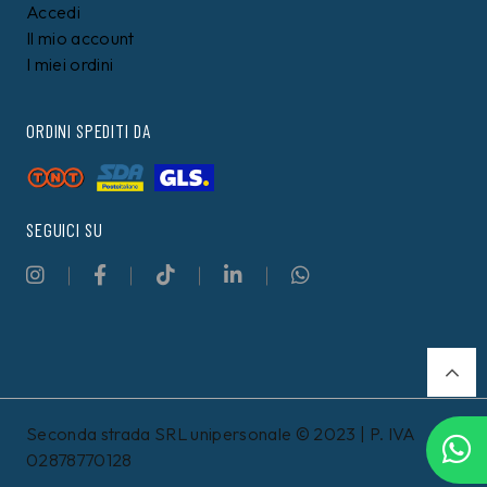
Accedi
Il mio account
I miei ordini
ORDINI SPEDITI DA
SEGUICI SU
Seconda strada SRL unipersonale © 2023 | P. IVA
02878770128