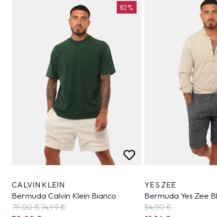
62%
CALVIN KLEIN
YES ZEE
Bermuda Calvin Klein Bianco
Bermuda Yes Zee B
79,00 €
74,99
€
54,90
€