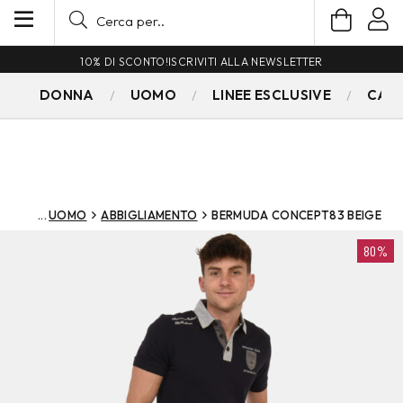
10% DI SCONTO!
ISCRIVITI ALLA NEWSLETTER
DONNA
UOMO
LINEE ESCLUSIVE
CAM
UOMO
ABBIGLIAMENTO
BERMUDA CONCEPT83 BEIGE
80%