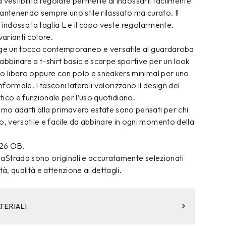
La vestibilità regolare permette di indossarli facilmente
antenendo sempre uno stile rilassato ma curato. Il
 indossa la taglia L e il capo veste regolarmente.
varianti colore.
nge un tocco contemporaneo e versatile al guardaroba
abbinare a t-shirt basic e scarpe sportive per un look
po libero oppure con polo e sneakers minimal per uno
informale. I tasconi laterali valorizzano il design del
ico e funzionale per l’uso quotidiano.
o adatti alla primavera estate sono pensati per chi
 versatile e facile da abbinare in ogni momento della
426 OB.
daStrada sono originali e accuratamente selezionati
tà, qualità e attenzione ai dettagli.
TERIALI