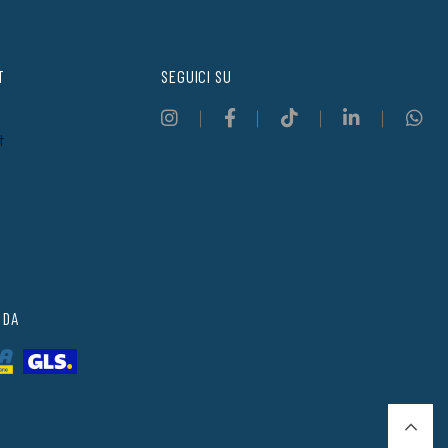
T
SEGUICI SU
t
 DA