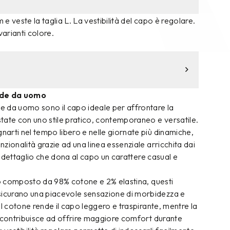
m e veste la taglia L. La vestibilità del capo è regolare.
varianti colore.
de da uomo
 da uomo sono il capo ideale per affrontare la
tate con uno stile pratico, contemporaneo e versatile.
arti nel tempo libero e nelle giornate più dinamiche,
zionalità grazie ad una linea essenziale arricchita dai
i, dettaglio che dona al capo un carattere casual e
to composto da 98% cotone e 2% elastina, questi
curano una piacevole sensazione di morbidezza e
Il cotone rende il capo leggero e traspirante, mentre la
a contribuisce ad offrire maggiore comfort durante