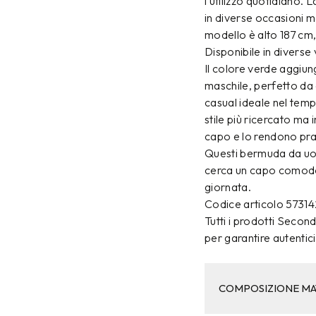
l’utilizzo quotidiano. 
in diverse occasioni m
modello è alto 187 cm,
Disponibile in diverse 
Il colore verde aggiu
maschile, perfetto da 
casual ideale nel tem
stile più ricercato ma 
capo e lo rendono prat
Questi bermuda da uom
cerca un capo comodo,
giornata.
Codice articolo 5731
Tutti i prodotti Secon
per garantire autentici
COMPOSIZIONE MA