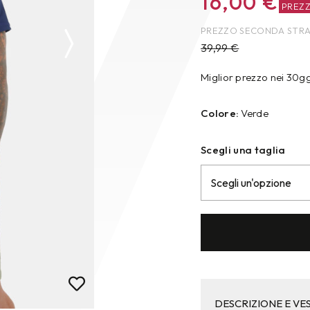
16,00
€
PREZ
PREZZO SECONDA STR
39,99
€
Miglior prezzo nei 30g
Colore:
Verde
Scegli una taglia
DESCRIZIONE E VES