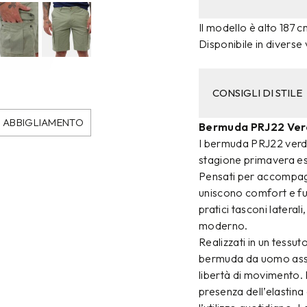
Il modello è alto 187 c
Disponibile in diverse 
CONSIGLI DI STILE
ABBIGLIAMENTO
Bermuda PRJ22 Ver
I bermuda PRJ22 verde
stagione primavera es
Pensati per accompagn
uniscono comfort e fun
pratici tasconi lateral
moderno.
Realizzati in un tessu
bermuda da uomo assi
libertà di movimento. 
presenza dell’elastin