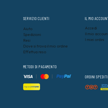
SERVIZIO CLIENTI
IL MIO ACCOUN
Accedi
Aiuto
Il mio accoun
Spedizioni
I miei ordini
Resi
Dove si trova il mio ordine
Effettua reso
METODI DI PAGAMENTO
ORDINI SPEDITI