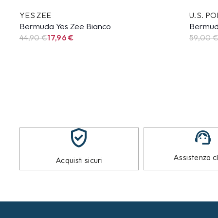
YES ZEE
U.S. P
Bermuda Yes Zee Bianco
Bermuda
44,90
€
17,96
€
59,00 
Assistenza cl
Acquisti sicuri