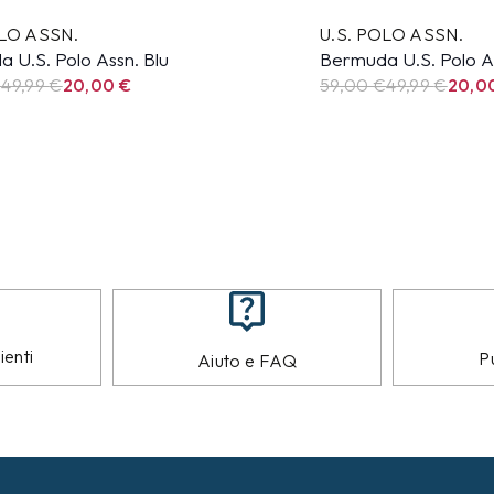
OLO ASSN.
U.S. POLO ASSN.
 U.S. Polo Assn. Blu
Bermuda U.S. Polo A
€
49,99
€
20,00
€
59,00 €
49,99
€
20,0
ienti
Pu
Aiuto e FAQ