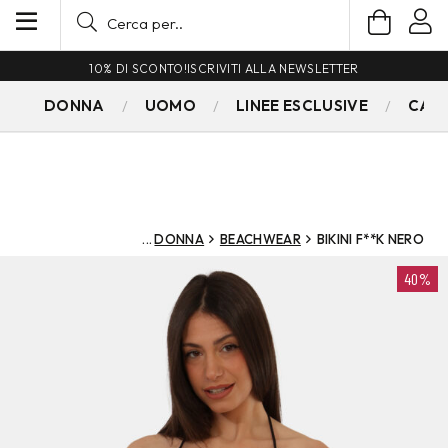
10% DI SCONTO!
ISCRIVITI ALLA NEWSLETTER
DONNA
UOMO
LINEE ESCLUSIVE
CAM
DONNA
BEACHWEAR
BIKINI F**K NERO
40%