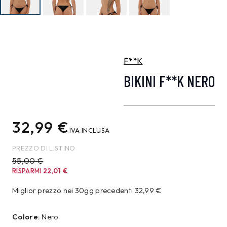
F**K
BIKINI F**K NERO
32,99
€
IVA INCLUSA
PREZZO DI LISTINO
55,00 €
RISPARMI
22,01
€
Miglior prezzo nei 30gg precedenti
32,99
€
Colore:
Nero