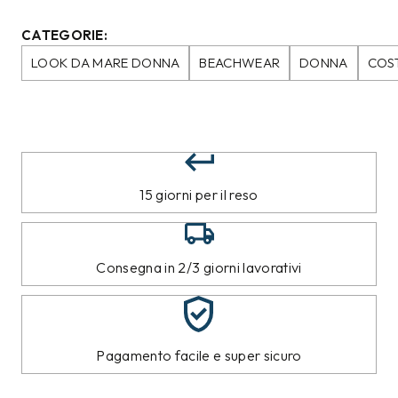
CATEGORIE:
LOOK DA MARE DONNA
BEACHWEAR
DONNA
COS
15 giorni per il reso
Consegna in 2/3 giorni lavorativi
Pagamento facile e super sicuro