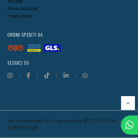
Accedi
Il mio account
I miei ordini
ORDINI SPEDITI DA
SEGUICI SU
Seconda strada SRL unipersonale © 2023 | P. IVA
02878770128