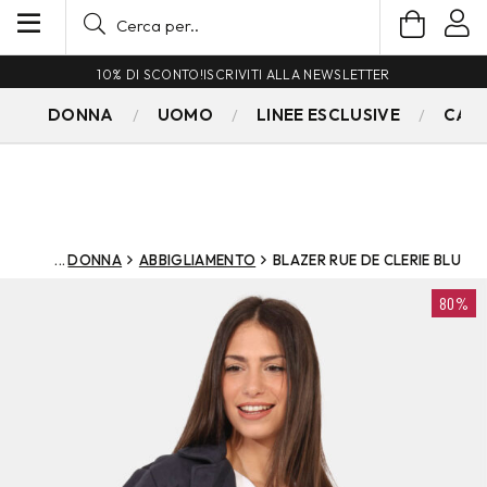
10% DI SCONTO!
ISCRIVITI ALLA NEWSLETTER
DONNA
UOMO
LINEE ESCLUSIVE
CAM
DONNA
ABBIGLIAMENTO
BLAZER RUE DE CLERIE BLU
80%