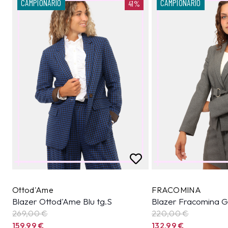
CAMPIONARIO
CAMPIONARIO
41%
Ottod'Ame
FRACOMINA
Blazer Ottod'Ame Blu tg.S
Blazer Fracomina Gr
269,00 €
220,00 €
159,99
€
132,99
€