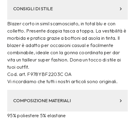
CONSIGLI DI STILE
Blazer corto in simil scamosciato, in total blu e con
colletto. Presente doppia tasca a toppa. La vestibilità è
morbida e pratica grazie a bottoni ad asola in tinta. Il
blazer è adatto per occasioni casual e facilmente
combinabile, ideale con la gonna coordinata per dar
vita un tailleur super fashion. Dona un tocco di stile ai
tuoi outfit.
Cod. art. F978YBF2203C OA
Vi ricordiamo che tutti i nostri articoli sono originali.
COMPOSIZIONE MATERIALI
95% poliestere 5% elastane