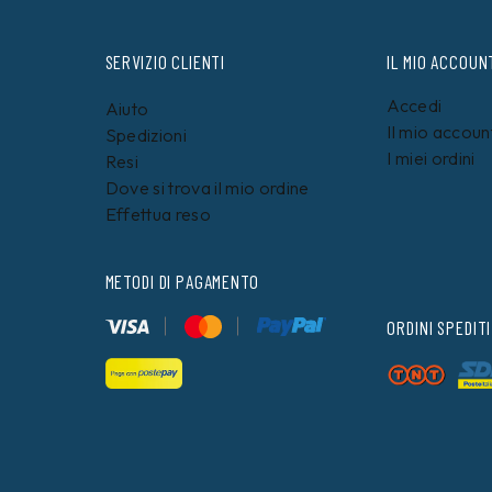
SERVIZIO CLIENTI
IL MIO ACCOUN
Accedi
Aiuto
Il mio accoun
Spedizioni
I miei ordini
Resi
Dove si trova il mio ordine
Effettua reso
METODI DI PAGAMENTO
ORDINI SPEDITI