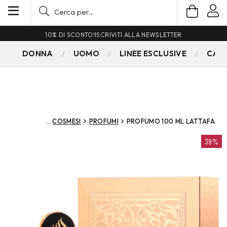
10% DI SCONTO!
ISCRIVITI ALLA NEWSLETTER
DONNA
UOMO
LINEE ESCLUSIVE
CAM
COSMESI
PROFUMI
PROFUMO 100 ML LATTAFA
39%