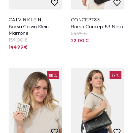
CALVIN KLEIN
CONCEPT83
Borsa Calvin Klein
Borsa Concept83 Nero
Marrone
54,99
€
159,00 €
22,00
€
144,99
€
80%
79%