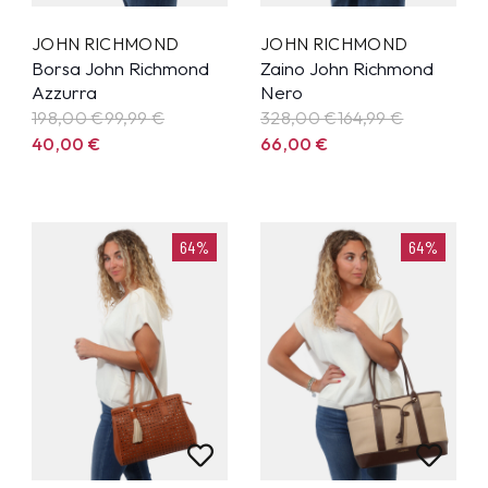
JOHN RICHMOND
JOHN RICHMOND
Borsa John Richmond
Zaino John Richmond
Azzurra
Nero
198,00 €
99,99
€
328,00 €
164,99
€
40,00
€
66,00
€
64%
64%