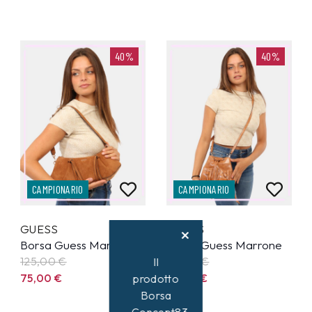
40%
40%
CAMPIONARIO
CAMPIONARIO
GUESS
GUESS
Borsa Guess Marrone
Borsa Guess Marrone
125,00
€
95,00
€
Il
75,00
€
57,00
€
prodotto
Borsa