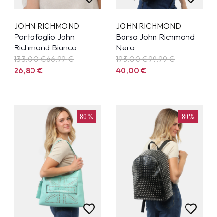
JOHN RICHMOND
JOHN RICHMOND
Portafoglio John
Borsa John Richmond
Richmond Bianco
Nera
133,00 €
66,99
€
193,00 €
99,99
€
26,80
€
40,00
€
80%
80%