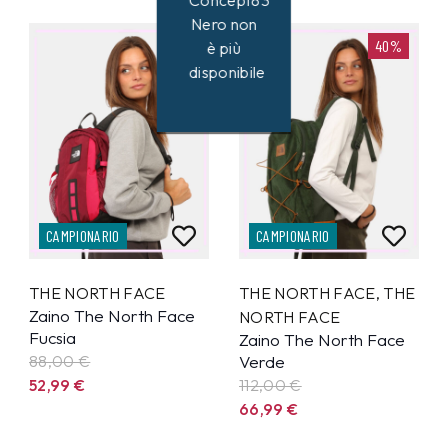
Concept83
Nero non
40%
40%
è più
disponibile
CAMPIONARIO
CAMPIONARIO
THE NORTH FACE
THE NORTH FACE
,
THE
Zaino The North Face
NORTH FACE
Fucsia
Zaino The North Face
88,00 €
Verde
52,99
€
112,00 €
66,99
€