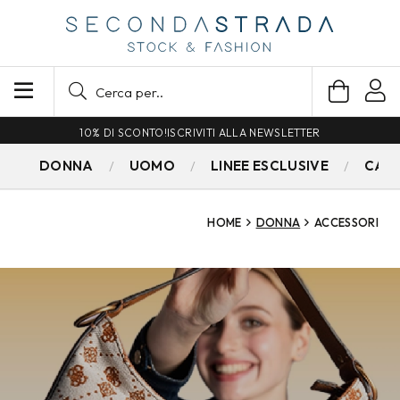
SPEDIZIONE GRATUITA PER ORDINI SUPERIORI A 79€
DONNA
UOMO
LINEE ESCLUSIVE
CAM
HOME
DONNA
ACCESSORI