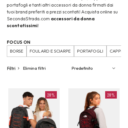
portafogli e tanti altri accessori da donna firmati dai
tuoi brand preferiti a prezzi scontati! Acquista online su
SecondaStrada.com
accessori da donna
scontatissimi
!
FOCUS ON
BORSE
FOULARD E SCIARPE
PORTAFOGLI
CAPPELL
Filtri
Elimina filtri
28%
28%