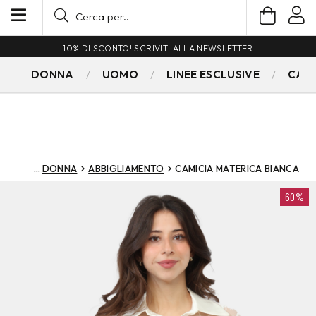
10% DI SCONTO!
ISCRIVITI ALLA NEWSLETTER
DONNA
UOMO
LINEE ESCLUSIVE
CAM
DONNA
ABBIGLIAMENTO
CAMICIA MATERICA BIANCA
60%