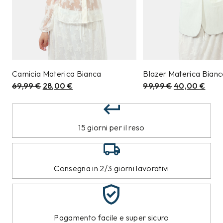
Camicia Materica Bianca
Blazer Materica Bian
69,99
€
28,00
€
99,99
€
40,00
€
15 giorni per il reso
Consegna in 2/3 giorni lavorativi
Pagamento facile e super sicuro