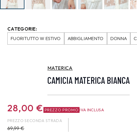
CATEGORIE:
FUORITUTTO W ESTIVO
ABBIGLIAMENTO
DONNA
C
MATERICA
CAMICIA MATERICA BIANCA
28,00
€
PREZZO PROMO
IVA INCLUSA
PREZZO SECONDA STRADA
69,99
€