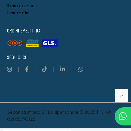
Il mio account
I miei ordini
ORDINI SPEDITI DA
SEGUICI SU
Seconda strada SRL unipersonale © 2023 | P. IVA
02878770128