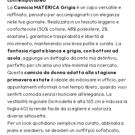
contemporaneo
La
Camicia MATERICA Grigia
è un capo versatile e
raffinato, pensato per accompagnarti con eleganza
nelle tue giornate. Realizzata in un tessuto leggero e
confortevole (50% cotone, 48% poliestere, 2%
elastane), garantisce traspirabilità e libertà di
movimento, mantenendo una linea pulita e curata. La
fantasia rigata bianca e grigia, con bottoni ad
asola
, aggiunge un dettaglio discreto ma distintivo,
perfetto per chi ama uno stile minimal ma ricercato.
Questa
camicia da donna adatta alla stagione
primavera estate
è ideale da indossare in ufficio, per
appuntamenti informali o nel tempo libero, quando vuoi
sentirti comoda senza rinunciare all’eleganza. La
vestibilità regolare (la modella è alta 165 cm e indossa la
taglia 40) la rende facile da scegliere e valorizza
diverse silhouette.
Per un look quotidiano semplice ma curato, abbinala a
jeans e sneakers; se desideri un outfit più sofisticato,