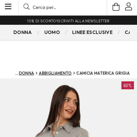
10% DI SCONTO!
ISCRIVITI ALLA NEWSLETTER
DONNA
UOMO
LINEE ESCLUSIVE
CAM
DONNA
ABBIGLIAMENTO
CAMICIA MATERICA GRIGIA
60%