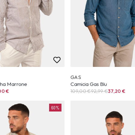
GAS
oha Marrone
Camicia Gas Blu
00
€
109,00 €
92,99
€
37,20
€
60%