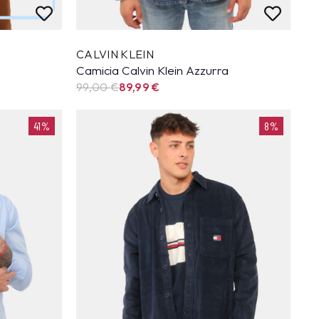
CALVIN KLEIN
Camicia Calvin Klein Azzurra
99,00 €
89,99
€
41%
8%