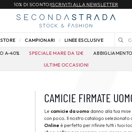
10% DI SCONTO!
ISCRIVITI ALLA NEWSLETTER
STORE
CAMPIONARI
LINEE ESCLUSIVE
O A-40%
SPECIALE MARE DA 12€
ABBIGLIAMENT
ULTIME OCCASIONI
CAMICIE FIRMATE UOM
Le
camicie da uomo
danno alla tua mise
con poco. Il nostro catalogo selezionato 
Online
è perfetto per rifinire tutti i tuoi lo