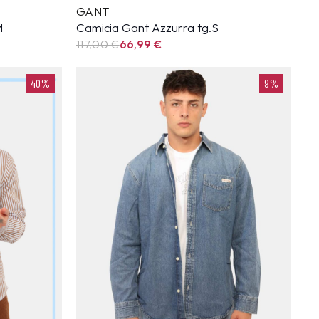
GANT
M
Camicia Gant Azzurra tg.S
117,00 €
66,99
€
40%
9%