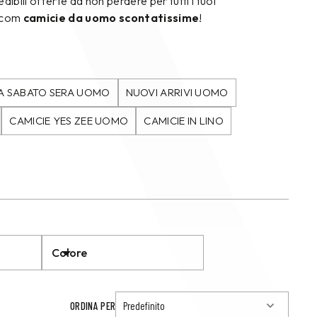
dibili offerte da non perdere per tutti i tuoi
.com
camicie da uomo scontatissime
!
A SABATO SERA UOMO
NUOVI ARRIVI UOMO
CAMICIE YES ZEE UOMO
CAMICIE IN LINO
Colore
ORDINA PER