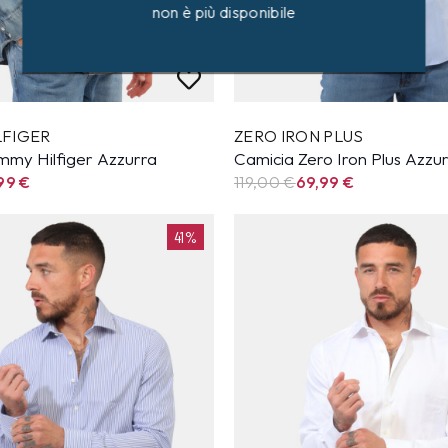
non è più disponibile
LFIGER
ZERO IRON PLUS
mmy Hilfiger Azzurra
Camicia Zero Iron Plus Azzu
,99
€
119,00 €
69,99
€
41%