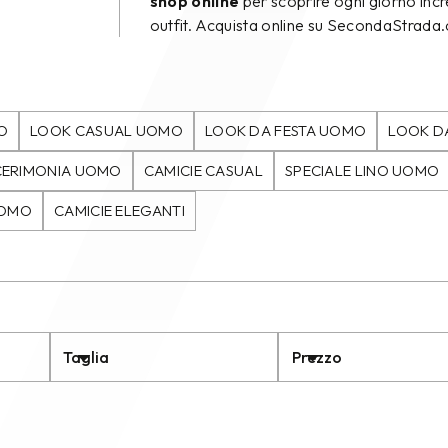
shop online
per scoprire ogni giorno incre
outfit. Acquista online su SecondaStrada
O
LOOK CASUAL UOMO
LOOK DA FESTA UOMO
LOOK D
CERIMONIA UOMO
CAMICIE CASUAL
SPECIALE LINO UOMO
UOMO
CAMICIE ELEGANTI
Taglia
Prezzo