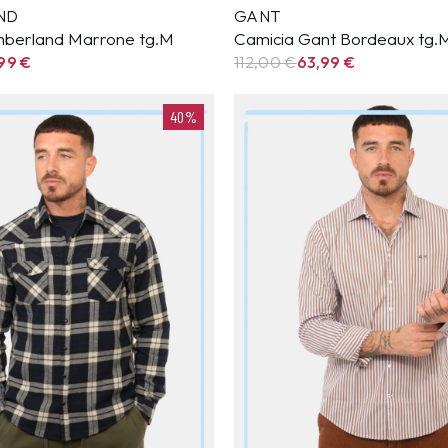
ND
GANT
mberland Marrone tg.M
Camicia Gant Bordeaux tg.
,99
€
112,00 €
63,99
€
40%