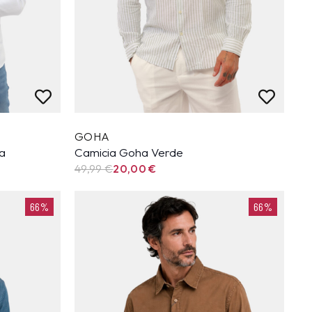
GOHA
ca
Camicia Goha Verde
49,99
€
20,00
€
66%
66%