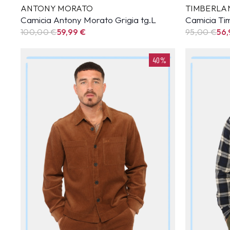
ANTONY MORATO
TIMBERLA
Camicia Antony Morato Grigia tg.L
Camicia Ti
100,00 €
59,99
€
95,00 €
56
40%