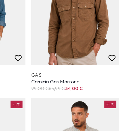
GAS
Camicia Gas Marrone
99,00 €
84,99
€
34,00
€
60%
60%