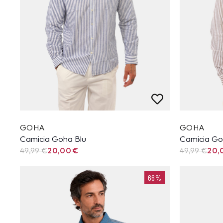
GOHA
GOHA
Camicia Goha Blu
Camicia G
49,99
€
20,00
€
49,99
€
20,
66%