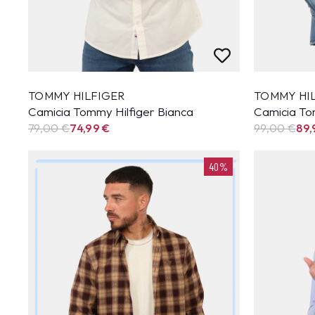
TOMMY HILFIGER
TOMMY HI
Camicia Tommy Hilfiger Bianca
Camicia To
79,00 €
74,99
€
99,00 €
89
40%