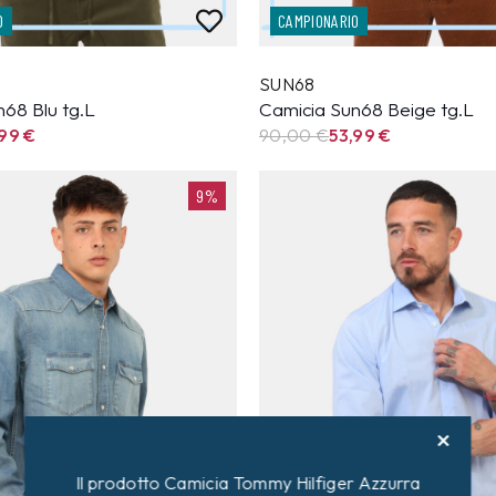
O
CAMPIONARIO
SUN68
68 Blu tg.L
Camicia Sun68 Beige tg.L
,99
€
90,00 €
53,99
€
9%
Il prodotto Camicia Tommy Hilfiger Azzurra