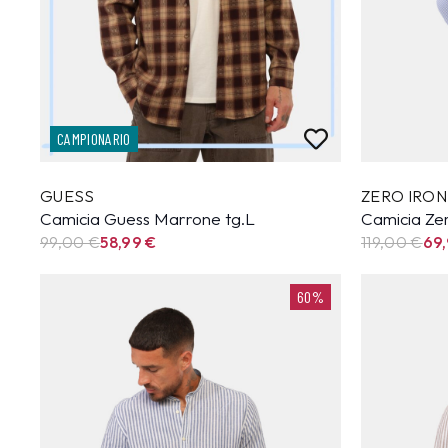
CAMPIONARIO
GUESS
ZERO IRON
Camicia Guess Marrone tg.L
Camicia Zer
99,00 €
58,99
€
119,00 €
69
60%