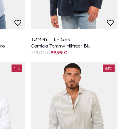
TOMMY HILFIGER
rro
Camicia Tommy Hilfiger Blu
109,00 €
99,99
€
41%
60%