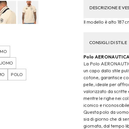
DESCRIZIONE E VES
Il modello è alto 187 c
CONSIGLI DI STILE
OMO
Polo AERONAUTICA 
A UOMO
La Polo AERONAUTICA 
un capo dallo stile puli
MO
POLO
cotone, garantisce com
pelle, ideale per affro
valorizzato da scritte e
mentre le righe nei co
iconico e riconoscibile
Questa polo da uomo a
sia di giorno che di s
giornata, dal tempo lib