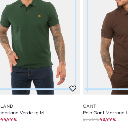
RLAND
GANT
mberland Verde tg.M
Polo Gant Marrone 
€
44,99
€
87,00 €
48,99
€