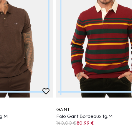
GANT
tg.M
Polo Gant Bordeaux tg.M
140,00 €
80,99
€