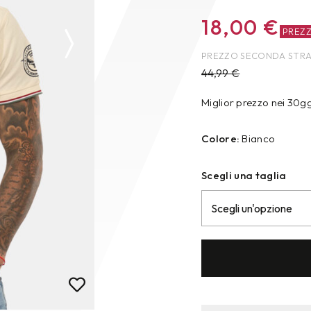
18,00
€
PREZ
PREZZO SECONDA STR
44,99
€
Miglior prezzo nei 30g
Colore:
Bianco
Scegli una taglia