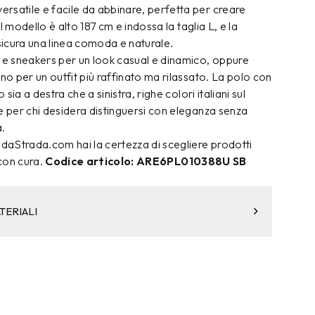
rsatile e facile da abbinare, perfetta per creare
 Il modello è alto 187 cm e indossa la taglia L, e la
ssicura una linea comoda e naturale.
s e sneakers per un look casual e dinamico, oppure
ino per un outfit più raffinato ma rilassato. La polo con
o sia a destra che a sinistra, righe colori italiani sul
e per chi desidera distinguersi con eleganza senza
à.
aStrada.com hai la certezza di scegliere prodotti
 con cura.
Codice articolo: ARE6PL010388U SB
TERIALI