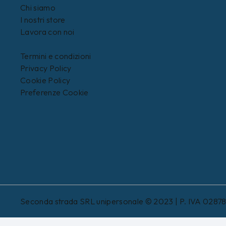
Chi siamo
I nostri store
Lavora con noi
Termini e condizioni
Privacy Policy
Cookie Policy
Preferenze Cookie
Seconda strada SRL unipersonale © 2023 | P. IVA 0287