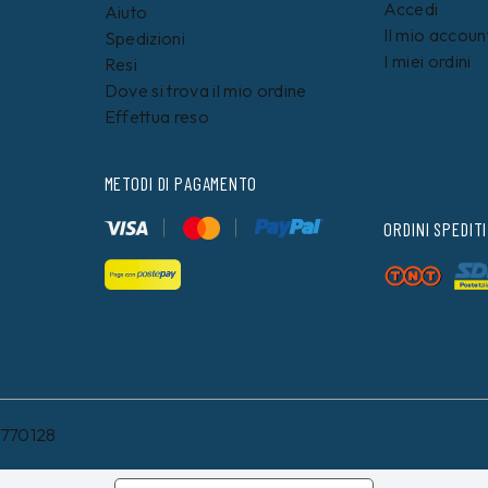
Accedi
Aiuto
Il mio accoun
Spedizioni
I miei ordini
Resi
Dove si trova il mio ordine
Effettua reso
METODI DI PAGAMENTO
ORDINI SPEDITI
8770128