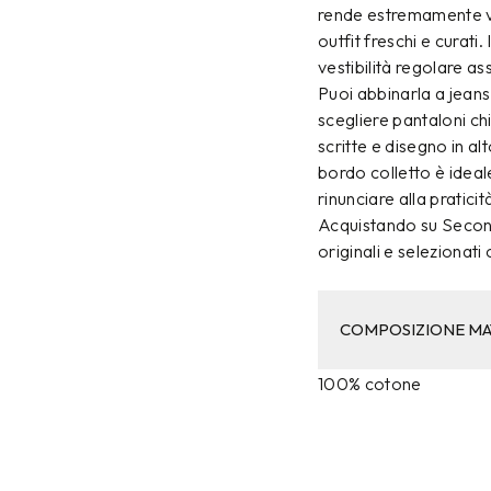
rende estremamente ve
outfit freschi e curati.
vestibilità regolare a
Puoi abbinarla a jean
scegliere pantaloni ch
scritte e disegno in alt
bordo colletto è ideal
rinunciare alla praticit
Acquistando su Second
originali e selezionati
COMPOSIZIONE MA
100% cotone