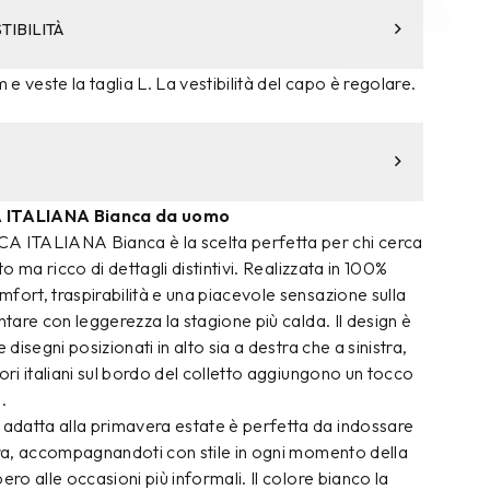
TIBILITÀ
m e veste la taglia L. La vestibilità del capo è regolare.
ITALIANA Bianca da uomo
ITALIANA Bianca è la scelta perfetta per chi cerca
to ma ricco di dettagli distintivi. Realizzata in 100%
fort, traspirabilità e una piacevole sensazione sulla
ntare con leggerezza la stagione più calda. Il design è
 disegni posizionati in alto sia a destra che a sinistra,
lori italiani sul bordo del colletto aggiungono un tocco
.
datta alla primavera estate è perfetta da indossare
era, accompagnandoti con stile in ogni momento della
ero alle occasioni più informali. Il colore bianco la