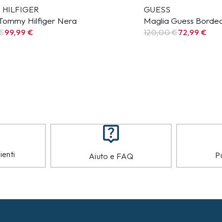
 HILFIGER
GUESS
Tommy Hilfiger Nera
Maglia Guess Bordea
 €
99,99
€
120,00 €
72,99
€
ienti
Pu
Aiuto e FAQ