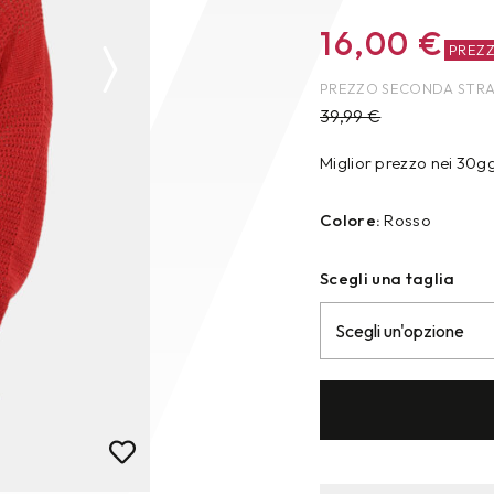
16,00
€
PREZ
PREZZO SECONDA STR
39,99
€
Miglior prezzo nei 30g
Colore:
Rosso
Scegli una taglia