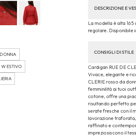
DESCRIZIONE E VES
La modella è alta 165 c
regolare. Disponibile i
CONSIGLI DI STILE
O DONNA
 W ESTIVO
Cardigan RUE DE CL
Vivace, elegante e ric
IERIA
CLERIE rosso da donna
femminilità ai tuoi ou
cotone, offre una pia
risultando perfetto pe
serate fresche con il 
lavorazione traforata
raffinato e contemporan
impreziosiscono il tess