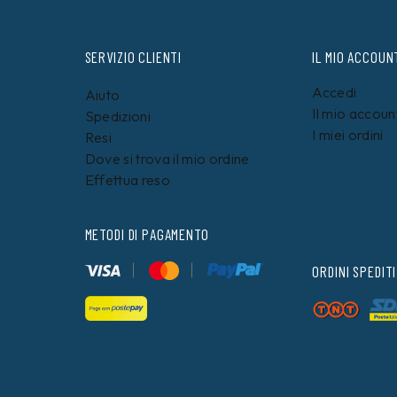
SERVIZIO CLIENTI
IL MIO ACCOUN
Accedi
Aiuto
Il mio accoun
Spedizioni
I miei ordini
Resi
Dove si trova il mio ordine
Effettua reso
METODI DI PAGAMENTO
ORDINI SPEDITI