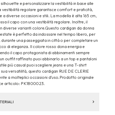
 silhouette e personalizzare la vestibilità in base alle
 vestibilità regolare garantisce comfort e praticità,
 a diverse occasioni e stili. La modella è alta 165 cm,
ssa il capo con una vestibilità regolare. Inoltre, il
 in diverse varianti colore.Questo cardigan da donna
estate è perfetto da indossare nel tempo libero, per
o, durante una passeggiata in città o per completare un
occo di eleganza. Il colore rosso dona energia e
ndendo il capo protagonista di abbinamenti sempre
 un outfit raffinato puoi abbinarlo a un top e pantaloni
tile più casual puoi scegliere jeans e una T-shirt
la sua versatilità, questo cardigan RUE DE CLERIE
ente a molteplici occasioni d’uso.Prodotto originale
e articolo: PK1800023.
TERIALI