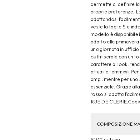
permette di definire la
proprie preferenze. La
adattandosi facilmente
veste la taglia S e indo
modello è disponibile
adatto alla primavera 
una giornata in uffici
outfit serale con un t
carattere al look, re
attuali e femminili.Per
ampi, mentre per uno s
essenziale. Grazie al
rosso si adatta facilm
RUE DE CLERIE.Codic
COMPOSIZIONE MA
100% cotone