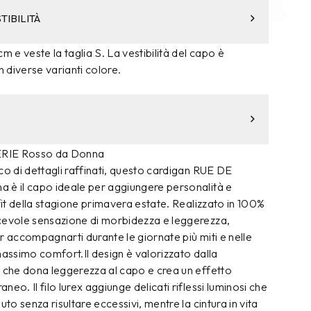
TIBILITÀ
m e veste la taglia S. La vestibilità del capo è
n diverse varianti colore.
ERIE Rosso da Donna
co di dettagli raffinati, questo cardigan RUE DE
 è il capo ideale per aggiungere personalità e
tfit della stagione primavera estate. Realizzato in 100%
cevole sensazione di morbidezza e leggerezza,
r accompagnarti durante le giornate più miti e nelle
massimo comfort.Il design è valorizzato dalla
, che dona leggerezza al capo e crea un effetto
eo. Il filo lurex aggiunge delicati riflessi luminosi che
uto senza risultare eccessivi, mentre la cintura in vita