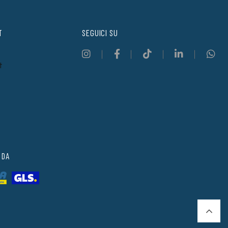
T
SEGUICI SU
t
 DA