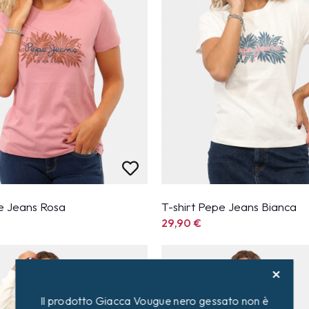
pe Jeans Rosa
T-shirt Pepe Jeans Bianca
29,90
€
Il prodotto Giacca Vougue nero gessato non è