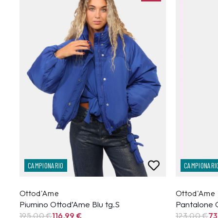
CAMPIONARIO
CAMPIONARI
Ottod'Ame
Ottod'Ame
Piumino Ottod’Ame Blu tg.S
Pantalone 
195,00 €
116,99
€
123,00 €
73