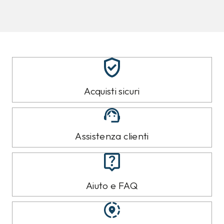
8%
10%
CALVIN KLEIN
CALVIN KLEIN
Jeans Calvin Klein
Felpa Calvin Klein Nera
Azzurro
89,00 €
119,00 €
79,99
€
109,99
€