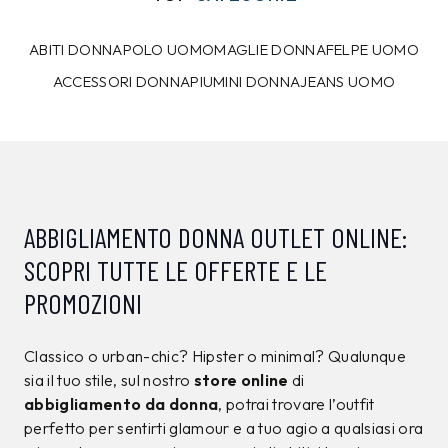
10%
7%
CALVIN KLEIN
CALVIN KLEIN
T-shirt Calvin Klein
Maglia Calvin Klein
Nera
Marrone
39,00 €
129,00 €
34,99
€
119,99
€