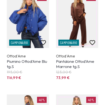
CAMPIONARIO
CAMPIONARIO
Ottod'Ame
Ottod'Ame
Piumino Ottod’Ame Blu
Pantalone Ottod’Ame
tg.S
Marrone tg.S
195,00 €
123,00 €
116,99
€
73,99
€
40%
40%