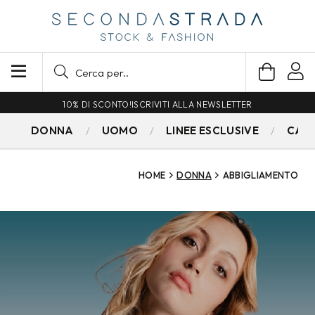
SPEDIZIONE GRATUITA PER ORDINI SUPERIORI A 79€
DONNA
UOMO
LINEE ESCLUSIVE
CAM
HOME
DONNA
ABBIGLIAMENTO