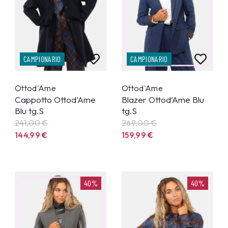
CAMPIONARIO
CAMPIONARIO
Ottod'Ame
Ottod'Ame
Cappotto Ottod’Ame
Blazer Ottod’Ame Blu
Blu tg.S
tg.S
241,00 €
269,00 €
144,99
€
159,99
€
40%
40%