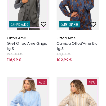
CAMPIONARIO
CAMPIONARIO
Ottod'Ame
Ottod'Ame
Gilet Ottod’Ame Grigio
Camicia Ottod’Ame Blu
tg.S
tg.S
195,00 €
171,00 €
116,99
€
102,99
€
40%
40%