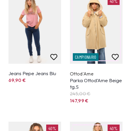
40%
CAMPIONARIO
Jeans Pepe Jeans Blu
Ottod'Ame
69,90
€
Parka Ottod’Ame Beige
tg.S
245,00 €
147,99
€
40%
40%