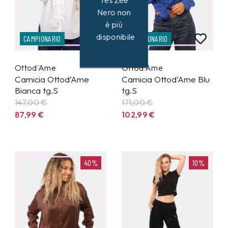
Yes Zee
Nero non
è più
disponibile
CAMPIONARIO
CAMPIONARIO
Ottod'Ame
Ottod'Ame
Camicia Ottod’Ame
Camicia Ottod’Ame Blu
Bianca tg.S
tg.S
147,00 €
171,00 €
87,99
€
102,99
€
40%
10%