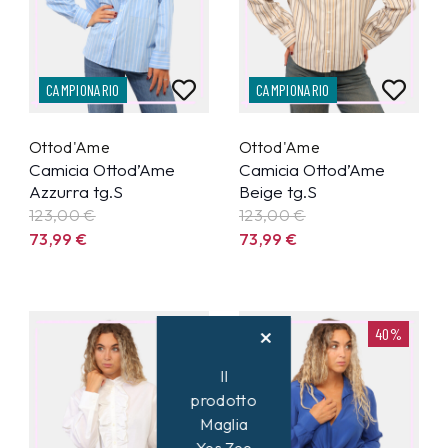
CAMPIONARIO
CAMPIONARIO
Ottod'Ame
Ottod'Ame
Camicia Ottod’Ame
Camicia Ottod’Ame
Azzurra tg.S
Beige tg.S
123,00 €
123,00 €
73,99
€
73,99
€
40%
40%
Il
prodotto
Maglia