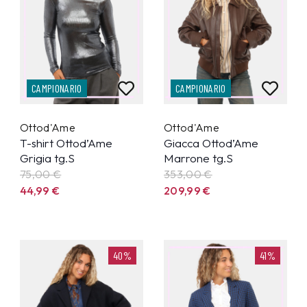
CAMPIONARIO
CAMPIONARIO
Ottod'Ame
Ottod'Ame
T-shirt Ottod’Ame
Giacca Ottod’Ame
Grigia tg.S
Marrone tg.S
75,00 €
353,00 €
44,99
€
209,99
€
40%
41%