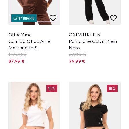
CAMPIONARIO
Ottod'Ame
CALVIN KLEIN
Camicia Ottod’Ame
Pantalone Calvin Klein
Marrone tg.S
Nero
147,00 €
89,00 €
87,99
€
79,99
€
10%
10%