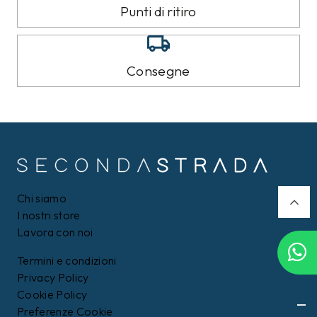
8%
9%
CALVIN KLEIN
TOMMY HILFIGER
Felpa Calvin Klein Nera
Piumino Tommy Hilfiger
Nero
109,00 €
159,00 €
99,99
€
Filtri
144,99
€