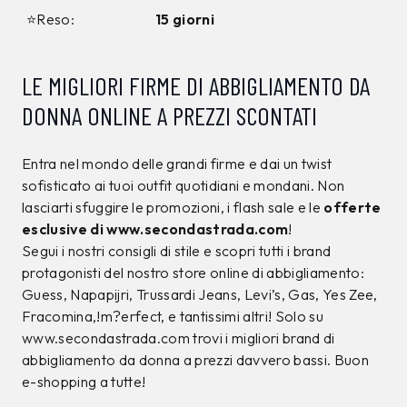
12%
10%
CALVIN KLEIN
CALVIN KLEIN
T-shirt Calvin Klein
T-shirt Calvin Klein
Nera
Nera
34,00 €
39,00 €
29,99
€
34,99
€