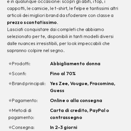
9%
12%
CALVIN KLEIN
CALVIN KLEIN
Jeans Calvin Klein
T-shirt Calvin Klein
Azzurro
Bianca
99,00 €
34,00 €
89,99
€
29,99
€