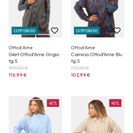
CAMPIONARIO
CAMPIONARIO
Ottod'Ame
Ottod'Ame
Gilet Ottod’Ame Grigio
Camicia Ottod’Ame Blu
tg.S
tg.S
195,00 €
171,00 €
116,99
€
102,99
€
40%
40%