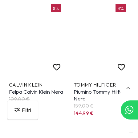
8%
9%
CALVIN KLEIN
TOMMY HILFIGER
Felpa Calvin Klein Nera
Piumino Tommy Hilfiger
Nero
109,00 €
159,00 €
99,99
€
Filtri
144,99
€