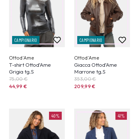
CAMPIONARIO
CAMPIONARIO
Ottod'Ame
Ottod'Ame
T-shirt Ottod’Ame
Giacca Ottod’Ame
Grigia tg.S
Marrone tg.S
75,00 €
353,00 €
44,99
€
209,99
€
40%
41%