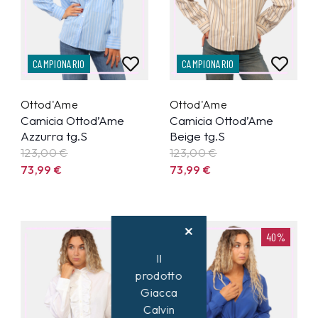
CAMPIONARIO
CAMPIONARIO
Ottod'Ame
Ottod'Ame
Camicia Ottod’Ame
Camicia Ottod’Ame
Azzurra tg.S
Beige tg.S
123,00 €
123,00 €
73,99
€
73,99
€
40%
40%
Il
prodotto
Giacca
Calvin