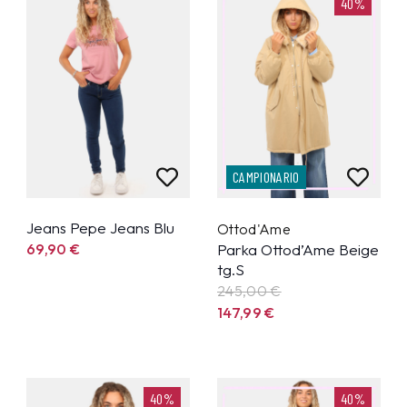
40%
CAMPIONARIO
Jeans Pepe Jeans Blu
Ottod'Ame
69,90
€
Parka Ottod’Ame Beige
tg.S
245,00 €
147,99
€
40%
40%