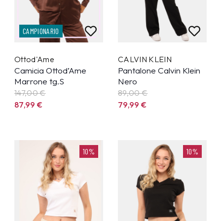
CAMPIONARIO
Ottod'Ame
CALVIN KLEIN
Camicia Ottod’Ame
Pantalone Calvin Klein
Marrone tg.S
Nero
147,00 €
89,00 €
87,99
€
79,99
€
10%
10%