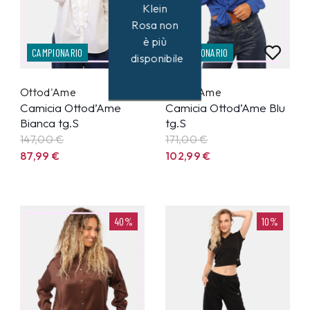
Klein
Rosa non
è più
CAMPIONARIO
CAMPIONARIO
disponibile
Ottod'Ame
Ottod'Ame
Camicia Ottod’Ame
Camicia Ottod’Ame Blu
Bianca tg.S
tg.S
147,00 €
171,00 €
87,99
€
102,99
€
40%
10%