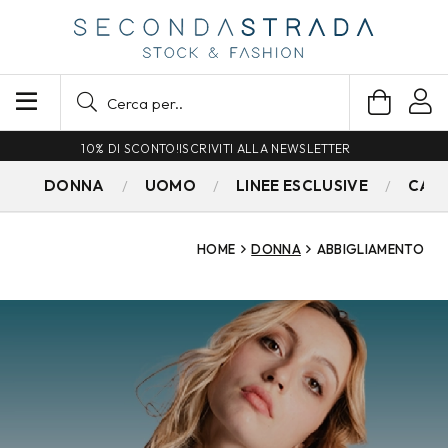
SPEDIZIONE GRATUITA PER ORDINI SUPERIORI A 79€
DONNA
UOMO
LINEE ESCLUSIVE
CAM
HOME
DONNA
ABBIGLIAMENTO