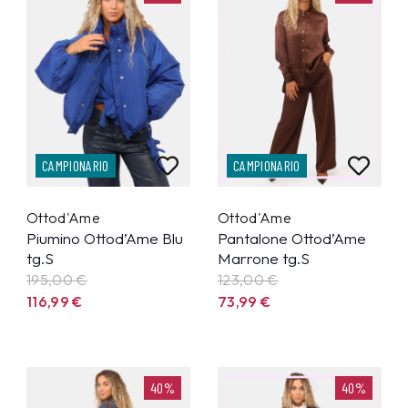
CAMPIONARIO
CAMPIONARIO
Ottod'Ame
Ottod'Ame
Piumino Ottod’Ame Blu
Pantalone Ottod’Ame
tg.S
Marrone tg.S
195,00 €
123,00 €
116,99
€
73,99
€
40%
40%