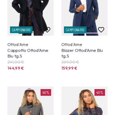
CAMPIONARIO
CAMPIONARIO
Ottod'Ame
Ottod'Ame
Cappotto Ottod’Ame
Blazer Ottod’Ame Blu
Blu tg.S
tg.S
241,00 €
269,00 €
144,99
€
159,99
€
40%
40%