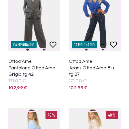
CAMPIONARIO
CAMPIONARIO
Ottod'Ame
Ottod'Ame
Pantalone Ottod’Ame
Jeans Ottod’Ame Blu
Grigio tg.42
tg.27
171,00 €
171,00 €
102,99
€
102,99
€
40%
40%