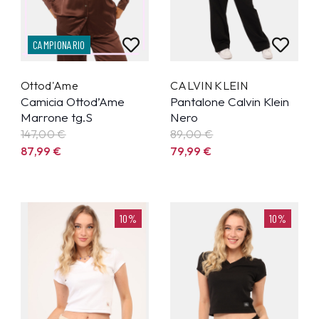
CAMPIONARIO
Ottod'Ame
CALVIN KLEIN
Camicia Ottod’Ame
Pantalone Calvin Klein
Marrone tg.S
Nero
147,00 €
89,00 €
87,99
€
79,99
€
10%
10%