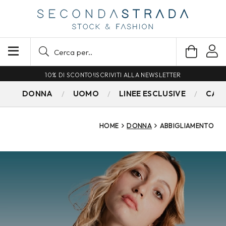
10% DI SCONTO!
ISCRIVITI ALLA NEWSLETTER
DONNA
UOMO
LINEE ESCLUSIVE
CAM
HOME
DONNA
ABBIGLIAMENTO