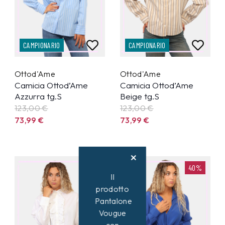
CAMPIONARIO
CAMPIONARIO
Ottod'Ame
Ottod'Ame
Camicia Ottod’Ame
Camicia Ottod’Ame
Azzurra tg.S
Beige tg.S
123,00 €
123,00 €
73,99
€
73,99
€
40%
40%
Il
prodotto
Pantalone
Vougue