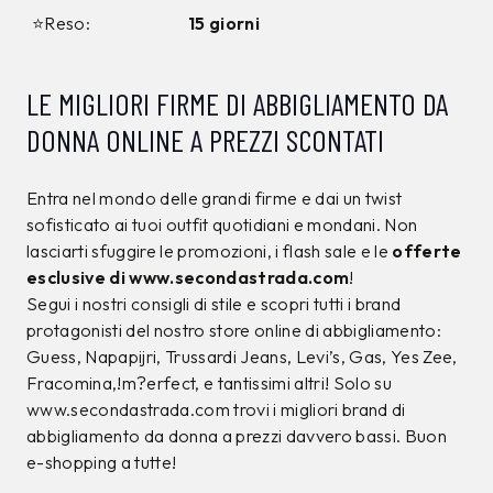
12%
10%
CALVIN KLEIN
CALVIN KLEIN
T-shirt Calvin Klein
T-shirt Calvin Klein
Nera
Nera
34,00 €
39,00 €
29,99
€
34,99
€