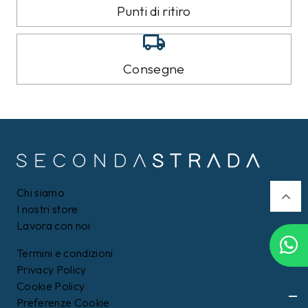
8%
9%
CALVIN KLEIN
TOMMY HILFIGER
Felpa Calvin Klein Nera
Piumino Tommy Hilfiger
Nero
109,00 €
159,00 €
99,99
€
Filtri
144,99
€