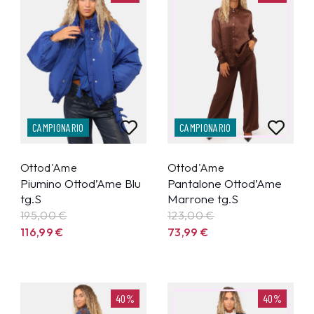
CAMPIONARIO
CAMPIONARIO
Ottod'Ame
Ottod'Ame
Piumino Ottod’Ame Blu
Pantalone Ottod’Ame
tg.S
Marrone tg.S
195,00 €
123,00 €
116,99
€
73,99
€
40%
40%