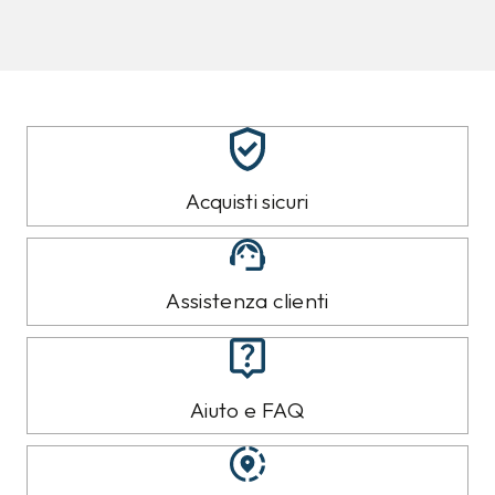
8%
10%
CALVIN KLEIN
CALVIN KLEIN
Jeans Calvin Klein
Felpa Calvin Klein Nera
Azzurro
89,00 €
119,00 €
79,99
€
109,99
€