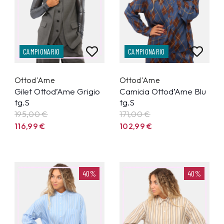
CAMPIONARIO
CAMPIONARIO
Ottod'Ame
Ottod'Ame
Gilet Ottod’Ame Grigio
Camicia Ottod’Ame Blu
tg.S
tg.S
195,00 €
171,00 €
116,99
€
102,99
€
40%
40%