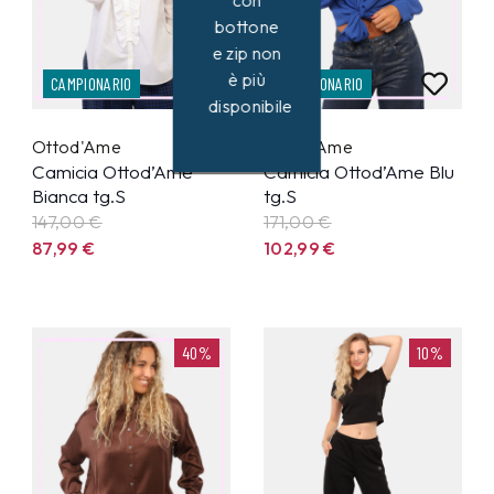
con
bottone
e zip non
è più
CAMPIONARIO
CAMPIONARIO
disponibile
Ottod'Ame
Ottod'Ame
Camicia Ottod’Ame
Camicia Ottod’Ame Blu
Bianca tg.S
tg.S
147,00 €
171,00 €
87,99
€
102,99
€
40%
10%