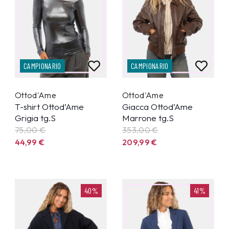
CAMPIONARIO
CAMPIONARIO
Ottod'Ame
Ottod'Ame
T-shirt Ottod’Ame
Giacca Ottod’Ame
Grigia tg.S
Marrone tg.S
75,00 €
353,00 €
44,99
€
209,99
€
40%
41%