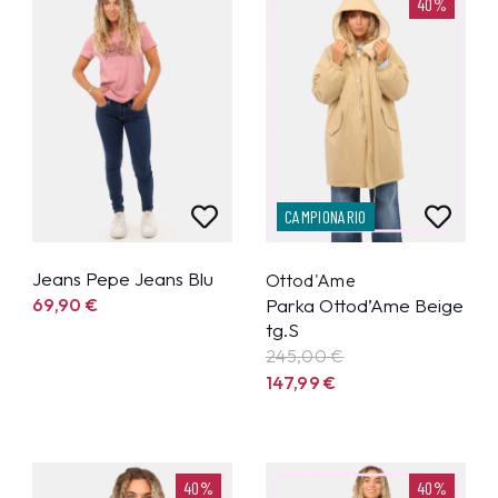
40%
CAMPIONARIO
Jeans Pepe Jeans Blu
Ottod'Ame
69,90
€
Parka Ottod’Ame Beige
tg.S
245,00 €
147,99
€
40%
40%