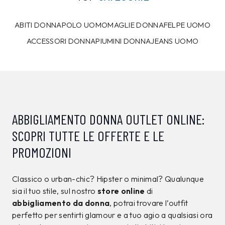
10%
7%
CALVIN KLEIN
CALVIN KLEIN
T-shirt Calvin Klein
Maglia Calvin Klein
Nera
Marrone
39,00 €
129,00 €
34,99
€
119,99
€