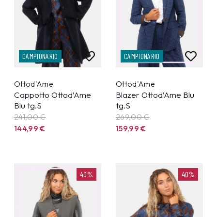
CAMPIONARIO
CAMPIONARIO
Ottod'Ame
Ottod'Ame
Cappotto Ottod’Ame
Blazer Ottod’Ame Blu
Blu tg.S
tg.S
241,00 €
269,00 €
144,99
€
159,99
€
40%
40%