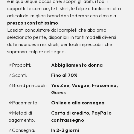
9%
12%
CALVIN KLEIN
CALVIN KLEIN
Jeans Calvin Klein
T-shirt Calvin Klein
Azzurro
Bianca
99,00 €
34,00 €
89,99
€
29,99
€