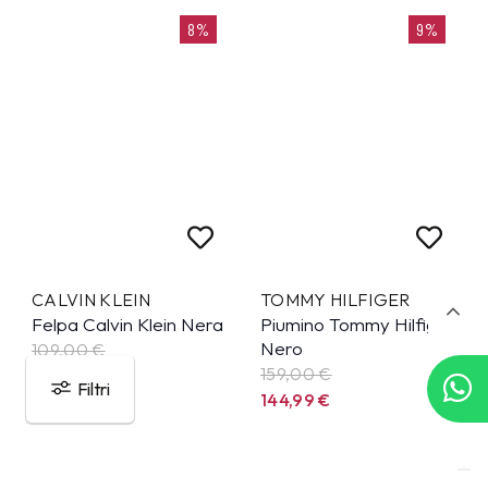
8%
9%
CALVIN KLEIN
TOMMY HILFIGER
Felpa Calvin Klein Nera
Piumino Tommy Hilfiger
Nero
109,00 €
159,00 €
99,99
€
Filtri
144,99
€