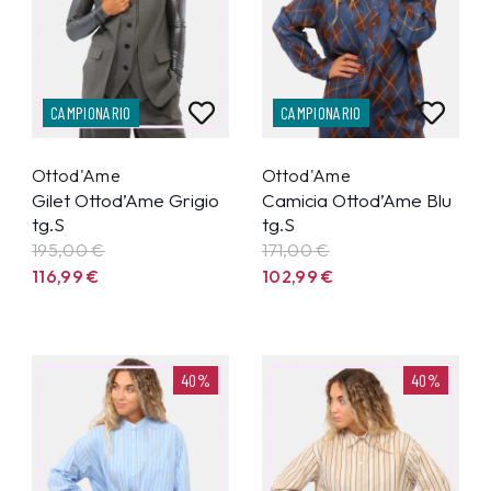
CAMPIONARIO
CAMPIONARIO
Ottod'Ame
Ottod'Ame
Gilet Ottod’Ame Grigio
Camicia Ottod’Ame Blu
tg.S
tg.S
195,00 €
171,00 €
116,99
€
102,99
€
40%
40%