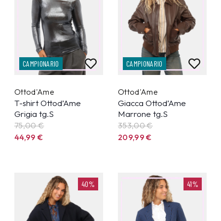
CAMPIONARIO
CAMPIONARIO
Ottod'Ame
Ottod'Ame
T-shirt Ottod’Ame
Giacca Ottod’Ame
Grigia tg.S
Marrone tg.S
75,00 €
353,00 €
44,99
€
209,99
€
40%
41%