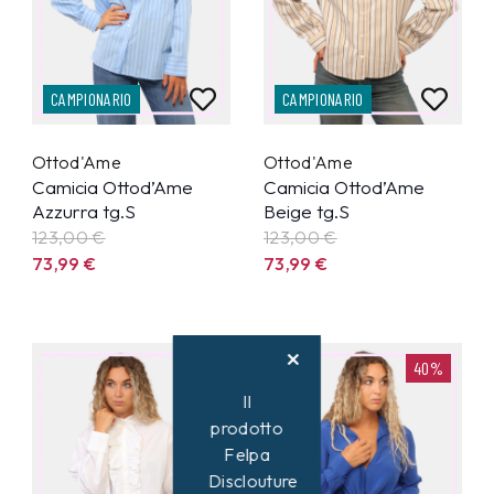
CAMPIONARIO
CAMPIONARIO
Ottod'Ame
Ottod'Ame
Camicia Ottod’Ame
Camicia Ottod’Ame
Azzurra tg.S
Beige tg.S
123,00 €
123,00 €
73,99
€
73,99
€
40%
40%
Il
prodotto
Felpa
Disclouture