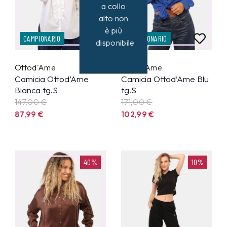
a collo
alto non
è più
CAMPIONARIO
CAMPIONARIO
disponibile
Ottod'Ame
Ottod'Ame
Camicia Ottod’Ame
Camicia Ottod’Ame Blu
Bianca tg.S
tg.S
147,00 €
171,00 €
87,99
€
102,99
€
40%
10%