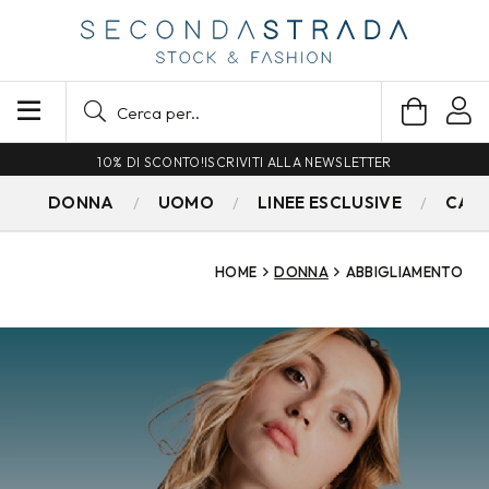
SPEDIZIONE GRATUITA PER ORDINI SUPERIORI A 79€
DONNA
UOMO
LINEE ESCLUSIVE
CAM
HOME
DONNA
ABBIGLIAMENTO