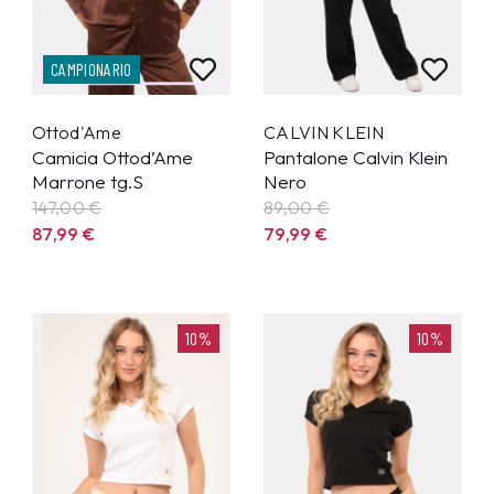
CAMPIONARIO
Ottod'Ame
CALVIN KLEIN
Camicia Ottod’Ame
Pantalone Calvin Klein
Marrone tg.S
Nero
147,00 €
89,00 €
87,99
€
79,99
€
10%
10%