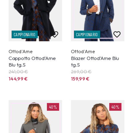
CAMPIONARIO
CAMPIONARIO
Ottod'Ame
Ottod'Ame
Cappotto Ottod’Ame
Blazer Ottod’Ame Blu
Blu tg.S
tg.S
241,00 €
269,00 €
144,99
€
159,99
€
40%
40%