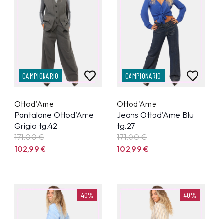
CAMPIONARIO
CAMPIONARIO
Ottod'Ame
Ottod'Ame
Pantalone Ottod’Ame
Jeans Ottod’Ame Blu
Grigio tg.42
tg.27
171,00 €
171,00 €
102,99
€
102,99
€
40%
40%