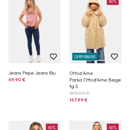
40%
CAMPIONARIO
Jeans Pepe Jeans Blu
Ottod'Ame
69,90
€
Parka Ottod’Ame Beige
tg.S
245,00 €
147,99
€
40%
40%