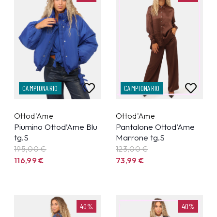
CAMPIONARIO
CAMPIONARIO
Ottod'Ame
Ottod'Ame
Piumino Ottod’Ame Blu
Pantalone Ottod’Ame
tg.S
Marrone tg.S
195,00 €
123,00 €
116,99
€
73,99
€
40%
40%