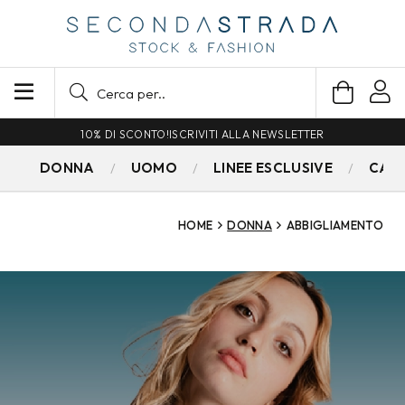
SPEDIZIONE GRATUITA PER ORDINI SUPERIORI A 79€
DONNA
UOMO
LINEE ESCLUSIVE
CAM
HOME
DONNA
ABBIGLIAMENTO