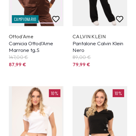
CAMPIONARIO
Ottod'Ame
CALVIN KLEIN
Camicia Ottod’Ame
Pantalone Calvin Klein
Marrone tg.S
Nero
147,00 €
89,00 €
87,99
€
79,99
€
10%
10%