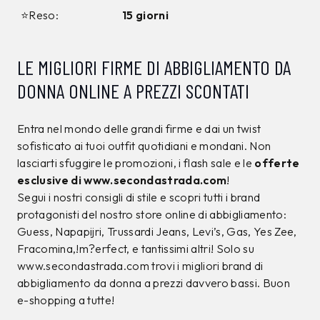
12%
10%
CALVIN KLEIN
CALVIN KLEIN
T-shirt Calvin Klein
T-shirt Calvin Klein
Nera
Nera
34,00 €
39,00 €
29,99
€
34,99
€