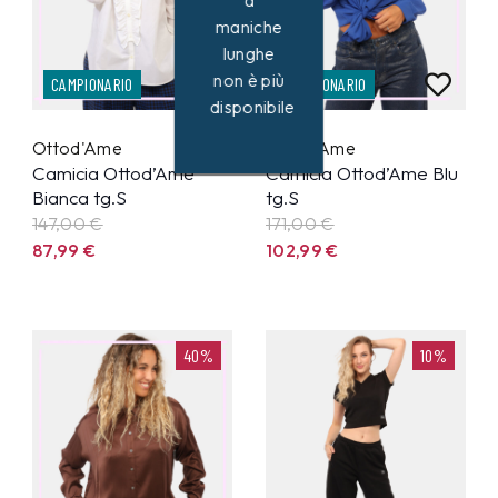
a
maniche
lunghe
non è più
CAMPIONARIO
CAMPIONARIO
disponibile
Ottod'Ame
Ottod'Ame
Camicia Ottod’Ame
Camicia Ottod’Ame Blu
Bianca tg.S
tg.S
147,00 €
171,00 €
87,99
€
102,99
€
40%
10%