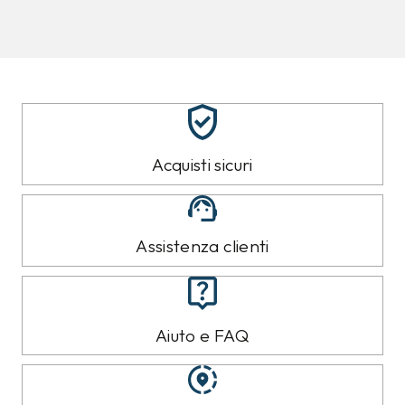
8%
10%
CALVIN KLEIN
CALVIN KLEIN
Jeans Calvin Klein
Felpa Calvin Klein Nera
Azzurro
89,00 €
119,00 €
79,99
€
109,99
€