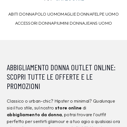
10%
7%
CALVIN KLEIN
CALVIN KLEIN
T-shirt Calvin Klein
Maglia Calvin Klein
Nera
Marrone
39,00 €
129,00 €
34,99
€
119,99
€