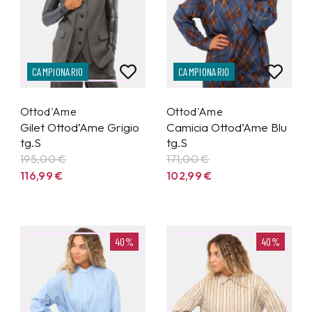
CAMPIONARIO
CAMPIONARIO
Ottod'Ame
Ottod'Ame
Gilet Ottod’Ame Grigio
Camicia Ottod’Ame Blu
tg.S
tg.S
195,00 €
171,00 €
116,99
€
102,99
€
40%
40%