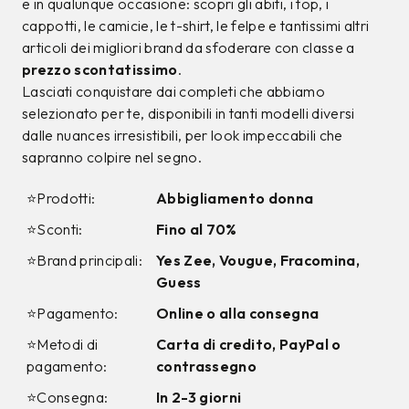
9%
12%
CALVIN KLEIN
CALVIN KLEIN
Jeans Calvin Klein
T-shirt Calvin Klein
Azzurro
Bianca
99,00 €
34,00 €
89,99
€
29,99
€