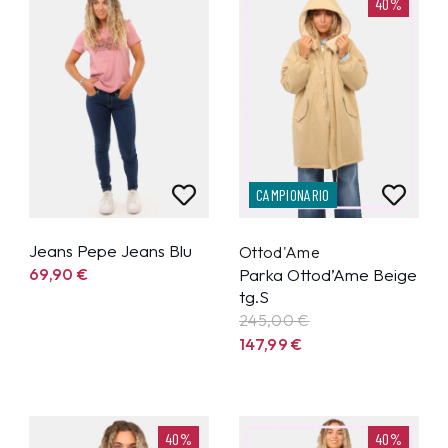
40%
CAMPIONARIO
Jeans Pepe Jeans Blu
Ottod'Ame
69,90
€
Parka Ottod’Ame Beige
tg.S
245,00 €
147,99
€
40%
40%