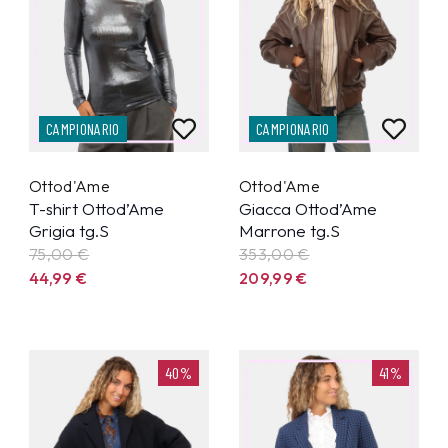
CAMPIONARIO
CAMPIONARIO
Ottod'Ame
Ottod'Ame
T-shirt Ottod’Ame
Giacca Ottod’Ame
Grigia tg.S
Marrone tg.S
75,00 €
353,00 €
44,99
€
209,99
€
40%
41%