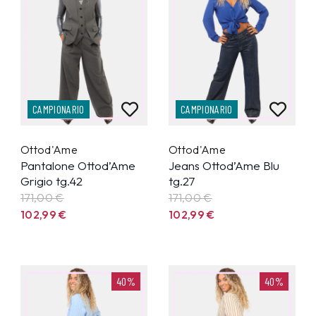
CAMPIONARIO
CAMPIONARIO
Ottod'Ame
Ottod'Ame
Pantalone Ottod’Ame
Jeans Ottod’Ame Blu
Grigio tg.42
tg.27
171,00 €
171,00 €
102,99
€
102,99
€
40%
40%