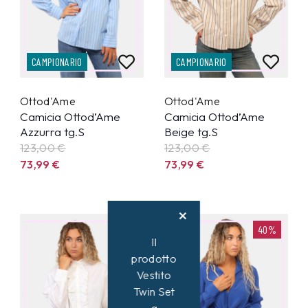
CAMPIONARIO
CAMPIONARIO
Ottod'Ame
Ottod'Ame
Camicia Ottod’Ame
Camicia Ottod’Ame
Azzurra tg.S
Beige tg.S
123,00 €
123,00 €
73,99
€
73,99
€
40%
40%
Il
prodotto
Vestito
Twin Set