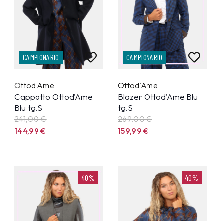
CAMPIONARIO
CAMPIONARIO
Ottod'Ame
Ottod'Ame
Cappotto Ottod’Ame
Blazer Ottod’Ame Blu
Blu tg.S
tg.S
241,00 €
269,00 €
144,99
€
159,99
€
40%
40%