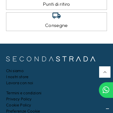
8%
9%
CALVIN KLEIN
TOMMY HILFIGER
Felpa Calvin Klein Nera
Piumino Tommy Hilfiger
Nero
109,00 €
159,00 €
99,99
€
Filtri
144,99
€