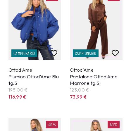
CAMPIONARIO
CAMPIONARIO
Ottod'Ame
Ottod'Ame
Piumino Ottod’Ame Blu
Pantalone Ottod’Ame
tg.S
Marrone tg.S
195,00 €
123,00 €
116,99
€
73,99
€
40%
40%