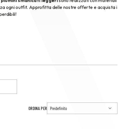
i
piumini smanicati leggeri
sono realizzati con materiali
a ogni outfit. Approfitta delle nostre offerte e acquista i
erdibili!
ORDINA PER