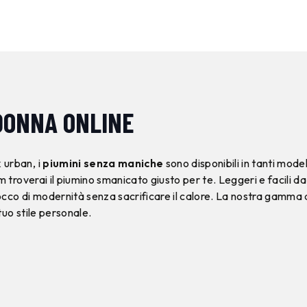
 DONNA ONLINE
 urban, i
piumini senza maniche
sono disponibili in tanti model
m troverai il piumino smanicato giusto per te. Leggeri e facili d
occo di modernità senza sacrificare il calore. La nostra gamma d
tuo stile personale.