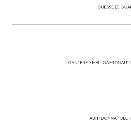
GUESS
DESIGUA
GANT
FRED MELLO
AERONAUTI
ABITI DONNA
POLO