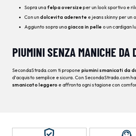
Sopra una
felpa oversize
per un look sportivo e ri
Con un
dolcevita aderente
e jeans skinny per un o
Aggiunto sopra una
giacca in pelle
o un cardigan l
PIUMINI SENZA MANICHE DA 
SecondaStrada.com ti propone
piumini smanicati da 
d’acquisto semplice e sicura. Con SecondaStrada.com hai la
smanicato leggero
e affronta ogni stagione con comfort