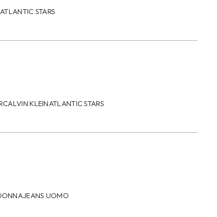
N
ATLANTIC STARS
R
CALVIN KLEIN
ATLANTIC STARS
 DONNA
JEANS UOMO