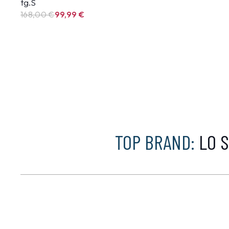
tg.S
168,00 €
99,99
€
TOP BRAND:
LO S