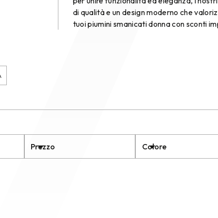
per unire funzionalità ed eleganza, i nostr
di qualità e un design moderno che valorizz
tuoi piumini smanicati donna con sconti imp
A
Prezzo
Colore