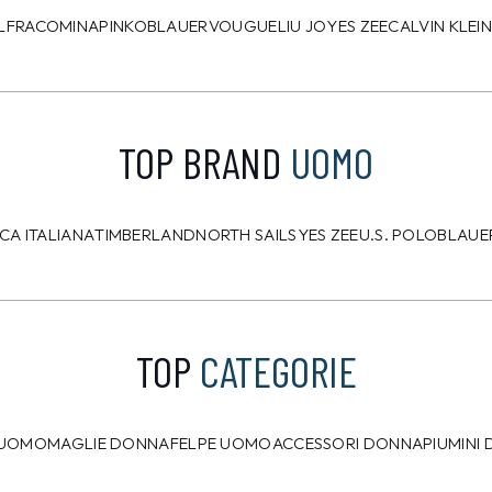
L
FRACOMINA
PINKO
BLAUER
VOUGUE
LIU JO
YES ZEE
CALVIN KLEI
TOP BRAND
UOMO
CA ITALIANA
TIMBERLAND
NORTH SAILS
YES ZEE
U.S. POLO
BLAUE
TOP
CATEGORIE
 UOMO
MAGLIE DONNA
FELPE UOMO
ACCESSORI DONNA
PIUMINI