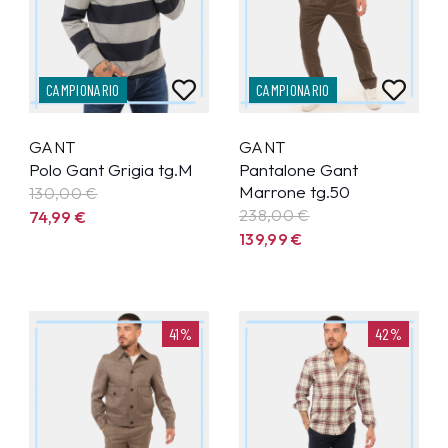
CAMPIONARIO
CAMPIONARIO
GANT
GANT
Polo Gant Grigia tg.M
Pantalone Gant
Marrone tg.50
130,00 €
238,00 €
74,99
€
139,99
€
41%
42%