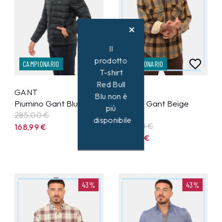
Il
prodotto
CAMPIONARIO
CAMPIONARIO
T-shirt
Red Bull
GANT
GANT
Blu non è
Piumino Gant Blu tg.L
Giacca Gant Beige
più
tg.M
285,00 €
disponibile
228,00 €
168,99
€
133,99
€
43%
43%