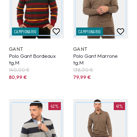
CAMPIONARIO
CAMPIONARIO
GANT
GANT
Polo Gant Bordeaux
Polo Gant Marrone
tg.M
tg.M
140,00 €
138,00 €
80,99
€
79,99
€
42%
41%