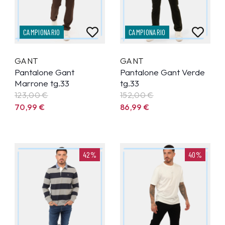
CAMPIONARIO
CAMPIONARIO
GANT
GANT
Pantalone Gant
Pantalone Gant Verde
Marrone tg.33
tg.33
123,00 €
152,00 €
70,99
€
86,99
€
42%
40%