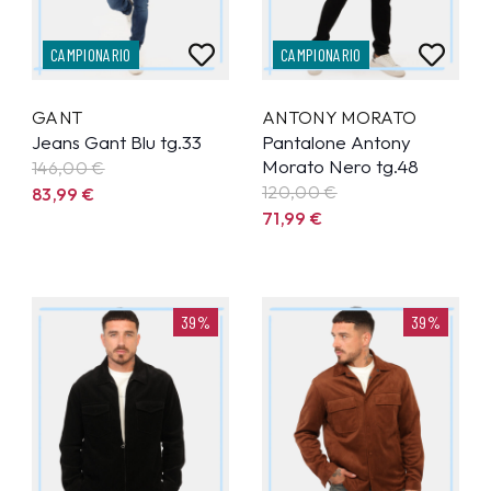
CAMPIONARIO
CAMPIONARIO
GANT
ANTONY MORATO
Jeans Gant Blu tg.33
Pantalone Antony
Morato Nero tg.48
146,00 €
120,00 €
83,99
€
71,99
€
39%
39%