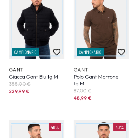
CAMPIONARIO
CAMPIONARIO
GANT
GANT
Giacca Gant Blu tg.M
Polo Gant Marrone
tg.M
388,00 €
87,00 €
229,99
€
48,99
€
40%
40%