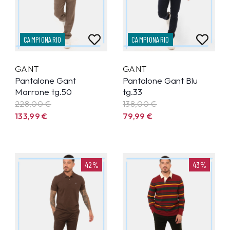
CAMPIONARIO
CAMPIONARIO
GANT
GANT
Pantalone Gant
Pantalone Gant Blu
Marrone tg.50
tg.33
228,00 €
138,00 €
133,99
€
79,99
€
42%
43%