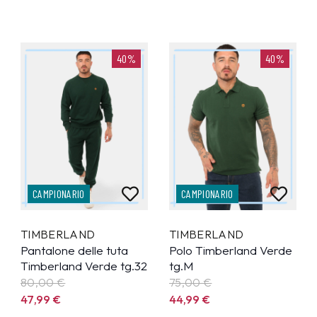
40%
40%
CAMPIONARIO
CAMPIONARIO
TIMBERLAND
TIMBERLAND
Pantalone delle tuta
Polo Timberland Verde
Timberland Verde tg.32
tg.M
80,00 €
75,00 €
47,99
€
44,99
€