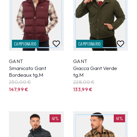
CAMPIONARIO
CAMPIONARIO
GANT
GANT
Smanicato Gant
Giacca Gant Verde
Bordeaux tg.M
tg.M
250,00 €
228,00 €
147,99
€
133,99
€
41%
41%