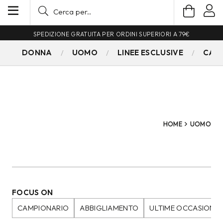
SPEDIZIONE GRATUITA PER ORDINI SUPERIORI A 79€
DONNA
UOMO
LINEE ESCLUSIVE
CAM
HOME
UOMO
FOCUS ON
CAMPIONARIO
ABBIGLIAMENTO
ULTIME OCCASIONI