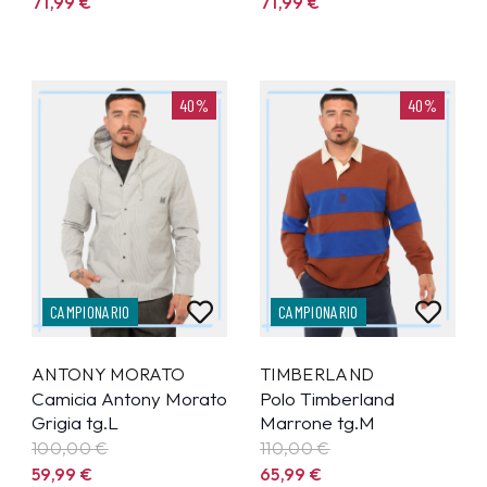
71,99
€
71,99
€
40%
40%
CAMPIONARIO
CAMPIONARIO
ANTONY MORATO
TIMBERLAND
Camicia Antony Morato
Polo Timberland
Grigia tg.L
Marrone tg.M
100,00 €
110,00 €
59,99
€
65,99
€