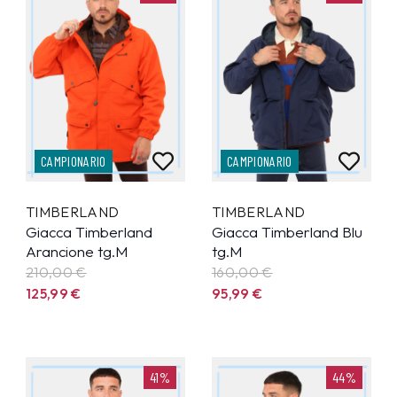
CAMPIONARIO
CAMPIONARIO
TIMBERLAND
TIMBERLAND
Giacca Timberland
Giacca Timberland Blu
Arancione tg.M
tg.M
210,00 €
160,00 €
125,99
€
95,99
€
41%
44%