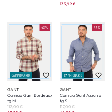
133,99
€
43%
43%
CAMPIONARIO
CAMPIONARIO
GANT
GANT
Camicia Gant Bordeaux
Camicia Gant Azzurra
tg.M
tg.S
112,00 €
117,00 €