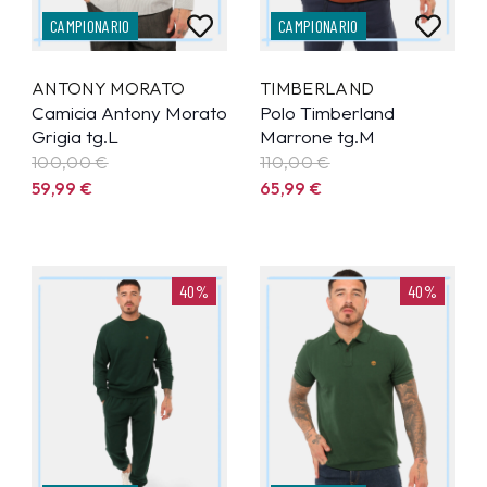
CAMPIONARIO
CAMPIONARIO
ANTONY MORATO
TIMBERLAND
Camicia Antony Morato
Polo Timberland
Grigia tg.L
Marrone tg.M
100,00 €
110,00 €
59,99
€
65,99
€
40%
40%