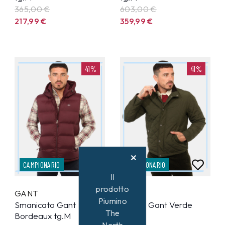
365,00 €
603,00 €
217,99
€
359,99
€
41%
41%
CAMPIONARIO
CAMPIONARIO
Il
prodotto
GANT
GANT
Piumino
Smanicato Gant
Giacca Gant Verde
The
Bordeaux tg.M
tg.M