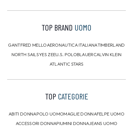
CAMPIONARIO
CAMPIONARIO
ANTONY MORATO
ANTONY MORATO
Felpa Antony Morato
Felpa Antony Morato
Verde tg.L
Grigia tg.L
90,00 €
100,00 €
53,99
€
59,99
€
40%
40%