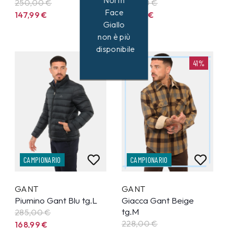
North
250,00 €
228,00 €
Face
147,99
€
133,99
€
Giallo
non è più
disponibile
41%
41%
CAMPIONARIO
CAMPIONARIO
GANT
GANT
Piumino Gant Blu tg.L
Giacca Gant Beige
tg.M
285,00 €
228,00 €
168,99
€