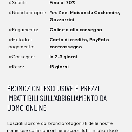
CAMPIONARIO
CAMPIONARIO
ANTONY MORATO
ANTONY MORATO
Jeans Antony Morato
Smanicato Antony
Marrone tg. 32
Morato Grigio tg. L
120,00 €
160,00 €
71,99
€
95,99
€
40%
40%