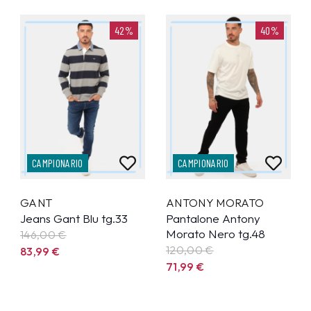
42%
40%
CAMPIONARIO
CAMPIONARIO
GANT
ANTONY MORATO
Jeans Gant Blu tg.33
Pantalone Antony
Morato Nero tg.48
146,00 €
120,00 €
83,99
€
71,99
€