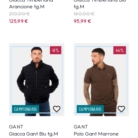
Arancione tg.M
tg.M
210,00 €
160,00 €
125,99
€
95,99
€
41%
44%
CAMPIONARIO
CAMPIONARIO
GANT
GANT
Giacca Gant Blu tg.M
Polo Gant Marrone