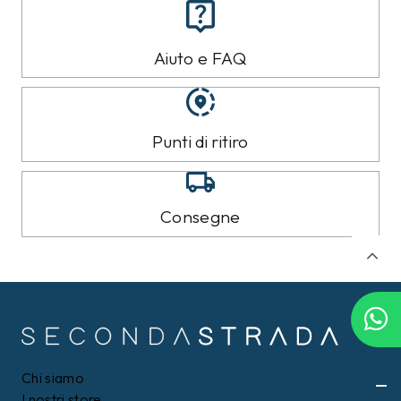
CAMPIONARIO
CAMPIONARIO
SUN68
SUN68
T-shirt Sun68 Grigia
Giacca Sun68 Blu tg.L
tg.L
120,00 €
45,00 €
71,99
€
26,99
€
Filtri
40%
40%