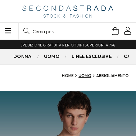
SPEDIZIONE GRATUITA PER ORDINI SUPERIORI A 79€
DONNA
UOMO
LINEE ESCLUSIVE
CAM
HOME
UOMO
ABBIGLIAMENTO