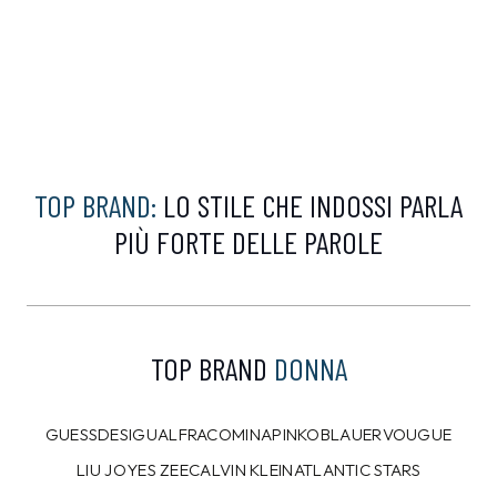
CAMPIONARIO
CAMPIONARIO
ANTONY MORATO
ANTONY MORATO
Bermuda Antony
Pantalone Antony
Morato Verde tg.L
Morato Grigio tg.L
80,00 €
80,00 €
47,99
€
47,99
€
40%
40%