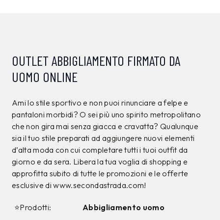
CAMPIONARIO
CAMPIONARIO
ANTONY MORATO
ANTONY MORATO
Giacca Antony Morato
Jeans Antony Morato
Nera tg.L
Azzurro tg.32
150,00 €
120,00 €
89,99
€
71,99
€
40%
40%