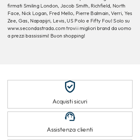
CAMPIONARIO
CAMPIONARIO
SUN68
SUN68
T-shirt Sun68 Grigia
T-shirt Sun68 Blu tg.L
tg.L
50,00 €
48,00 €
29,99
€
28,99
€
40%
40%