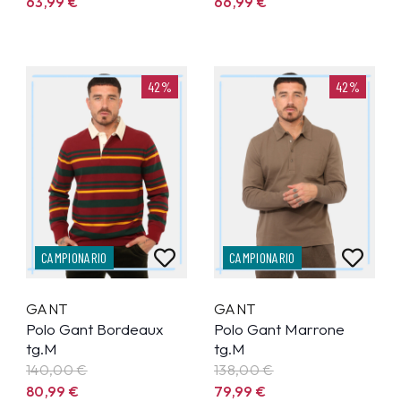
63,99
€
66,99
€
42%
42%
CAMPIONARIO
CAMPIONARIO
GANT
GANT
Polo Gant Bordeaux
Polo Gant Marrone
tg.M
tg.M
140,00 €
138,00 €
80,99
€
79,99
€