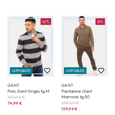
42%
41%
CAMPIONARIO
CAMPIONARIO
GANT
GANT
Polo Gant Grigia tg.M
Pantalone Gant
Marrone tg.50
130,00 €
238,00 €
74,99
€
139,99
€