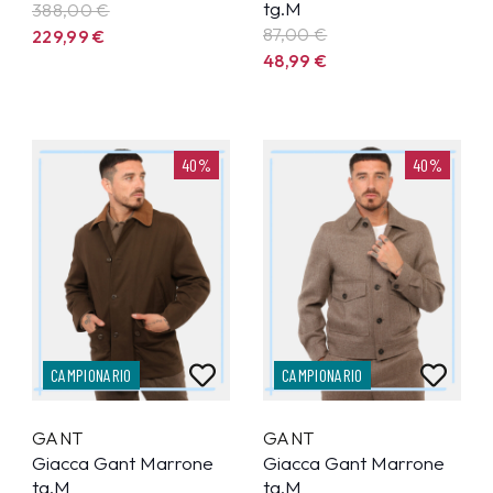
tg.M
388,00 €
87,00 €
229,99
€
48,99
€
40%
40%
CAMPIONARIO
CAMPIONARIO
GANT
GANT
Giacca Gant Marrone
Giacca Gant Marrone
tg.M
tg.M