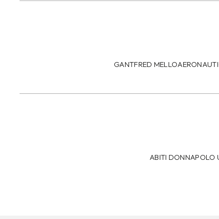
GANT
FRED MELLO
AERONAUTI
ABITI DONNA
POLO