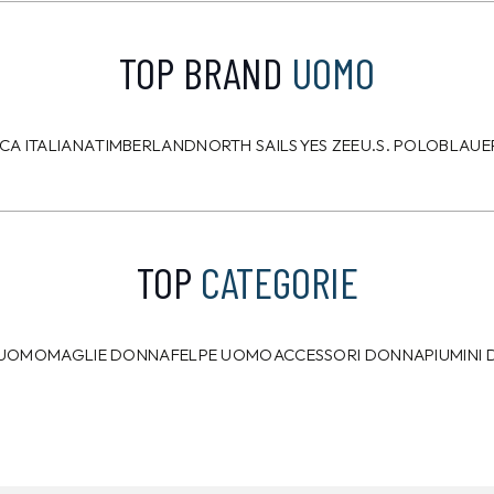
TOP BRAND
UOMO
CA ITALIANA
TIMBERLAND
NORTH SAILS
YES ZEE
U.S. POLO
BLAUE
TOP
CATEGORIE
 UOMO
MAGLIE DONNA
FELPE UOMO
ACCESSORI DONNA
PIUMINI