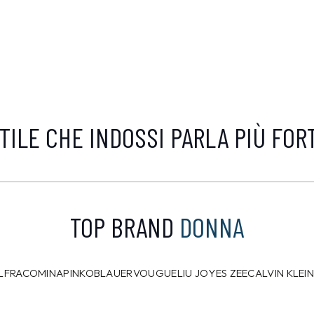
TILE CHE INDOSSI PARLA PIÙ FOR
TOP BRAND
DONNA
L
FRACOMINA
PINKO
BLAUER
VOUGUE
LIU JO
YES ZEE
CALVIN KLEI