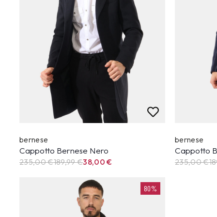
bernese
bernese
Cappotto Bernese Nero
Cappotto B
235,00 €
189,99
€
38,00
€
235,00 €
18
80%