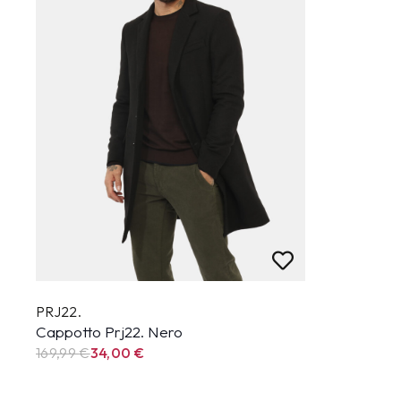
PRJ22.
Cappotto Prj22. Nero
169,99
€
34,00
€