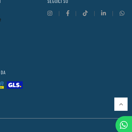
T
SEGUICI SU
t
 DA