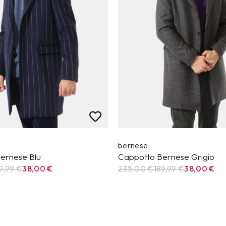
bernese
ernese Blu
Cappotto Bernese Grigio
9,99
€
38,00
€
235,00 €
189,99
€
38,00
€