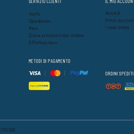
SERVIZIO CLIENTI
IL MIO ACCOUN
Accedi
Aiuto
Il mio accoun
Spedizioni
I miei ordini
Resi
Dove si trova il mio ordine
Effettua reso
METODI DI PAGAMENTO
ORDINI SPEDITI
8770128