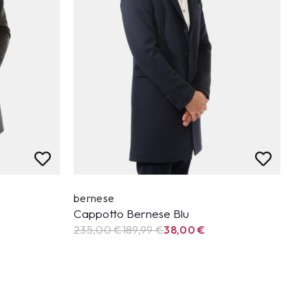
bernese
Cappotto Bernese Blu
235,00 €
189,99
€
38,00
€