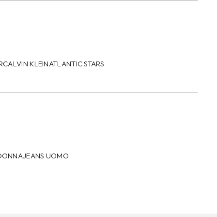
R
CALVIN KLEIN
ATLANTIC STARS
 DONNA
JEANS UOMO