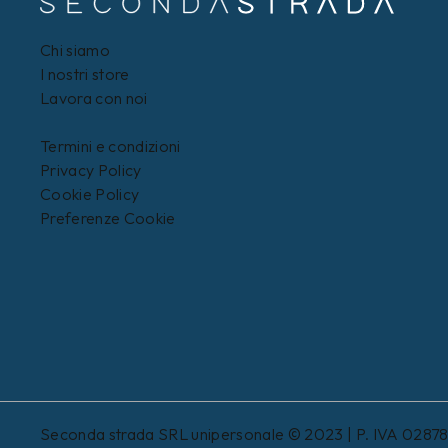
Chi siamo
I nostri store
Lavora con noi
Termini e condizioni
Privacy Policy
Cookie Policy
Preferenze Cookie
Seconda strada SRL unipersonale © 2023 | P. IVA 0287