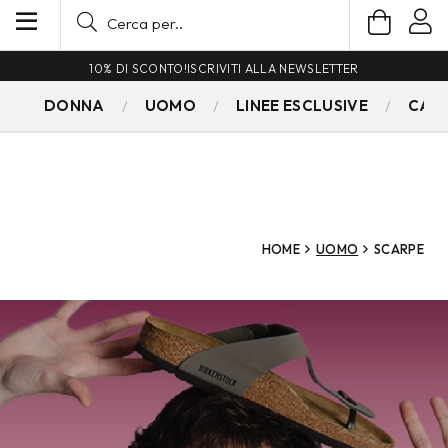
10% DI SCONTO!
ISCRIVITI ALLA NEWSLETTER
DONNA
UOMO
LINEE ESCLUSIVE
CAM
HOME
UOMO
SCARPE