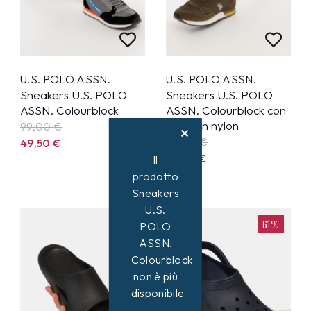
U.S. POLO ASSN.
U.S. POLO ASSN.
Sneakers U.S. POLO
Sneakers U.S. POLO
ASSN. Colourblock
ASSN. Colourblock con
inserti in nylon
99,00
€
99,00
€
49,50
€
49,50
€
Il
prodotto
Sneakers
U.S.
61%
POLO
ASSN.
Colourblock
non è più
disponibile