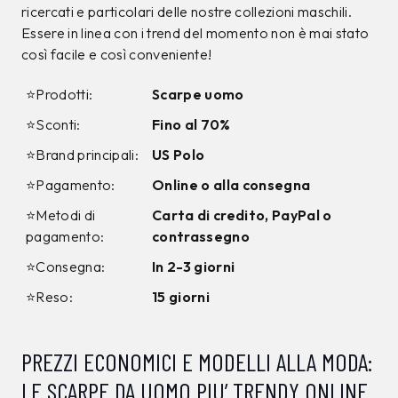
ricercati e particolari delle nostre collezioni maschili.
Essere in linea con i trend del momento non è mai stato
così facile e così conveniente!
⭐Prodotti:
Scarpe uomo
⭐Sconti:
Fino al 70%
⭐Brand principali:
US Polo
⭐Pagamento:
Online o alla consegna
⭐Metodi di
Carta di credito, PayPal o
pagamento:
contrassegno
⭐Consegna:
In 2-3 giorni
⭐Reso:
15 giorni
PREZZI ECONOMICI E MODELLI ALLA MODA:
LE SCARPE DA UOMO PIU’ TRENDY ONLINE