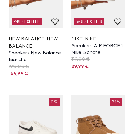
⭐BEST SELLER
⭐BEST SELLER
NEW BALANCE
,
NEW
NIKE
,
NIKE
Sneakers AIR FORCE 1
BALANCE
Nike Bianche
Sneakers New Balance
Bianche
119,00 €
190,00 €
89,99
€
169,99
€
11%
29%