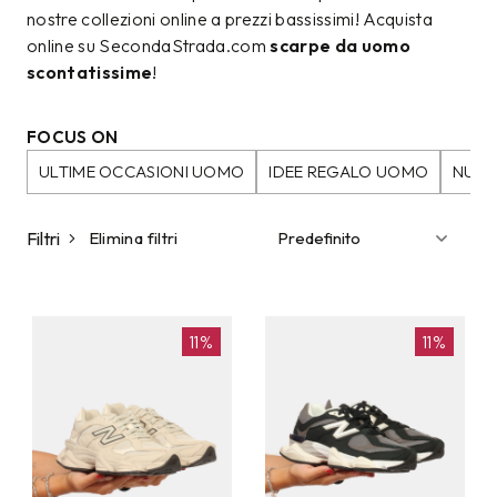
nostre collezioni online a prezzi bassissimi! Acquista
online su SecondaStrada.com
scarpe da uomo
scontatissime
!
FOCUS ON
ULTIME OCCASIONI UOMO
IDEE REGALO UOMO
NUOV
Filtri
Elimina filtri
11%
11%