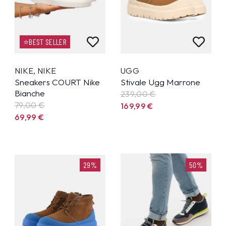
⭐BEST SELLER
NIKE
,
NIKE
UGG
Sneakers COURT Nike
Stivale Ugg Marrone
Bianche
239,00 €
79,00 €
169,99
€
69,99
€
29%
50%