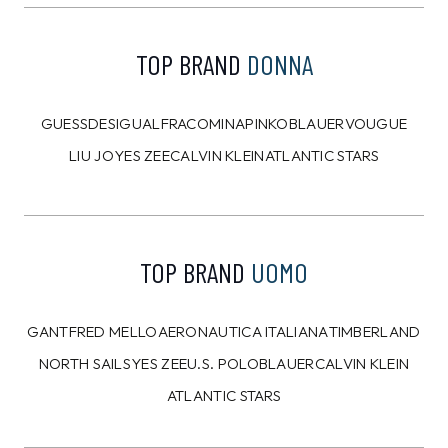
TOP BRAND
DONNA
GUESS
DESIGUAL
FRACOMINA
PINKO
BLAUER
VOUGUE
LIU JO
YES ZEE
CALVIN KLEIN
ATLANTIC STARS
TOP BRAND
UOMO
GANT
FRED MELLO
AERONAUTICA ITALIANA
TIMBERLAND
NORTH SAILS
YES ZEE
U.S. POLO
BLAUER
CALVIN KLEIN
ATLANTIC STARS