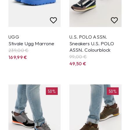
UGG
U.S. POLO ASSN.
Stivale Ugg Marrone
Sneakers U.S. POLO
ASSN. Colourblock
239,00 €
99,00
€
169,99
€
49,50
€
50%
50%