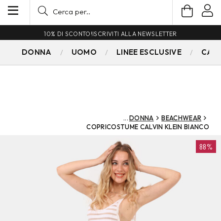
10% DI SCONTO!
ISCRIVITI ALLA NEWSLETTER
DONNA
UOMO
LINEE ESCLUSIVE
CAM
DONNA
BEACHWEAR
COPRICOSTUME CALVIN KLEIN BIANCO
88%