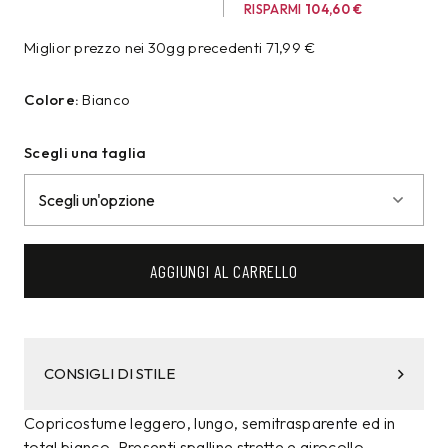
RISPARMI
104,60
€
Miglior prezzo nei 30gg precedenti
71,99
€
Colore:
Bianco
Scegli una taglia
AGGIUNGI AL CARRELLO
CONSIGLI DI STILE
Copricostume leggero, lungo, semitrasparente ed in
total bianco. Presenti spalline strette e girocollo