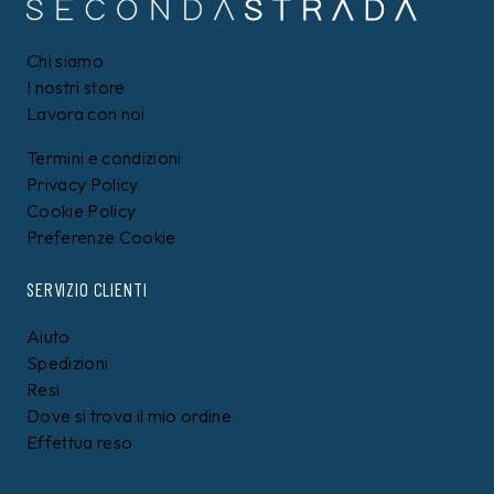
Chi siamo
I nostri store
Lavora con noi
Termini e condizioni
Privacy Policy
Cookie Policy
Preferenze Cookie
SERVIZIO CLIENTI
Aiuto
Spedizioni
Resi
Dove si trova il mio ordine
Effettua reso