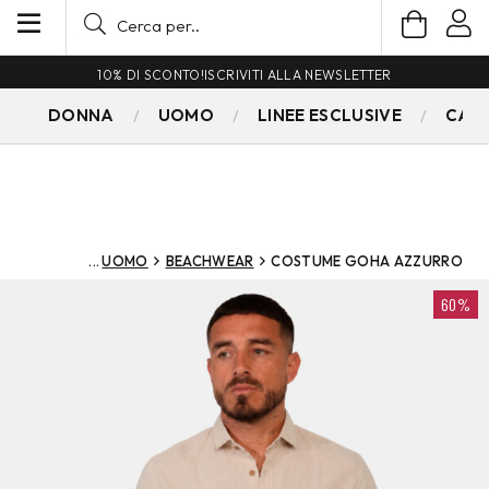
10% DI SCONTO!
ISCRIVITI ALLA NEWSLETTER
DONNA
UOMO
LINEE ESCLUSIVE
CAM
UOMO
BEACHWEAR
COSTUME GOHA AZZURRO
60%