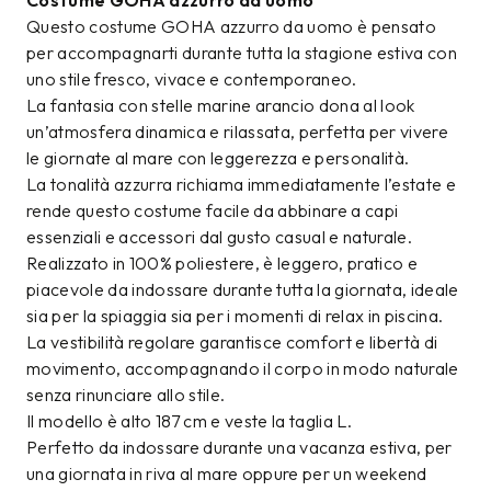
Costume GOHA azzurro da uomo
Questo costume GOHA azzurro da uomo è pensato
per accompagnarti durante tutta la stagione estiva con
uno stile fresco, vivace e contemporaneo.
La fantasia con stelle marine arancio dona al look
un’atmosfera dinamica e rilassata, perfetta per vivere
le giornate al mare con leggerezza e personalità.
La tonalità azzurra richiama immediatamente l’estate e
rende questo costume facile da abbinare a capi
essenziali e accessori dal gusto casual e naturale.
Realizzato in 100% poliestere, è leggero, pratico e
piacevole da indossare durante tutta la giornata, ideale
sia per la spiaggia sia per i momenti di relax in piscina.
La vestibilità regolare garantisce comfort e libertà di
movimento, accompagnando il corpo in modo naturale
senza rinunciare allo stile.
Il modello è alto 187 cm e veste la taglia L.
Perfetto da indossare durante una vacanza estiva, per
una giornata in riva al mare oppure per un weekend