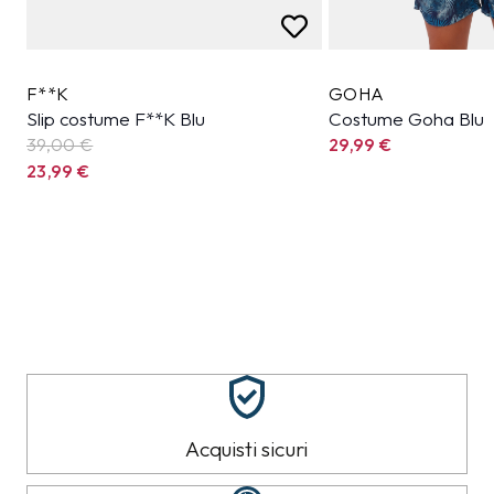
F**K
GOHA
Slip costume F**K Blu
Costume Goha Blu
39,00 €
29,99
€
23,99
€
Acquisti sicuri