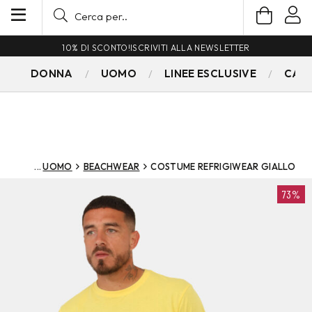
10% DI SCONTO!
ISCRIVITI ALLA NEWSLETTER
DONNA
UOMO
LINEE ESCLUSIVE
CAM
UOMO
BEACHWEAR
COSTUME REFRIGIWEAR GIALLO
73%