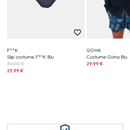
F**K
GOHA
Slip costume F**K Blu
Costume Goha Blu
39,00 €
29,99
€
23,99
€