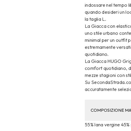
indossare nel tempo li
quando desideri un loo
la taglia L.
La Giacca con elastico 
uno stile urbano cont
minimal per un outfit p
estremamente versatil
quotidiano.
La Giacca HUGO Grigia
comfort quotidiano, di
mezze stagioni con stil
Su SecondaStrada.com 
accuratamente selezio
COMPOSIZIONE MA
55% lana vergine 45% 