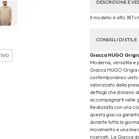
DESCRIZIONE E VES
Il modello è alto 187 c
CONSIGLI DI STILE
Giacca HUGO Grigi
TIVO
Moderna, versatile e p
Giacca HUGO Grigia da
contemporaneo unito a 
valorizzato dalla prese
dettagli che donano a
accompagnarti nelle g
Realizzata con una co
questa giacca garantis
durante tutta la giorna
movimento e una linea v
ricercati. La Giacca 