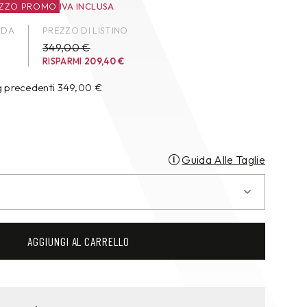
ZZO PROMO
IVA INCLUSA
ADA
PREZZO DI LISTINO
349,00 €
RISPARMI
209,40
€
g precedenti
349,00
€
Guida Alle Taglie
AGGIUNGI AL CARRELLO