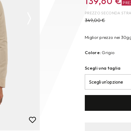
139,60
€
PRE
PREZZO SECONDA STR
349,00
€
Miglior prezzo nei 30g
Colore:
Grigio
Scegli una taglia