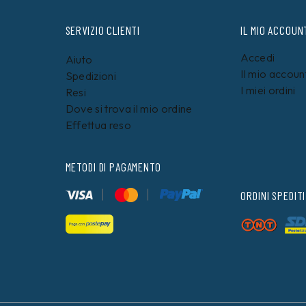
SERVIZIO CLIENTI
IL MIO ACCOUN
Accedi
Aiuto
Il mio accoun
Spedizioni
I miei ordini
Resi
Dove si trova il mio ordine
Effettua reso
METODI DI PAGAMENTO
ORDINI SPEDITI