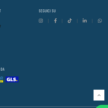
T
SEGUICI SU
t
 DA