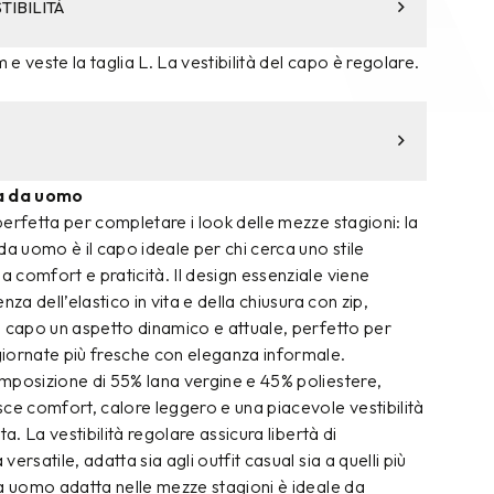
TIBILITÀ
m e veste la taglia L. La vestibilità del capo è regolare.
a da uomo
erfetta per completare i look delle mezze stagioni: la
 uomo è il capo ideale per chi cerca uno stile
comfort e praticità. Il design essenziale viene
nza dell’elastico in vita e della chiusura con zip,
l capo un aspetto dinamico e attuale, perfetto per
iornate più fresche con eleganza informale.
mposizione di 55% lana vergine e 45% poliestere,
ce comfort, calore leggero e una piacevole vestibilità
ta. La vestibilità regolare assicura libertà di
ersatile, adatta sia agli outfit casual sia a quelli più
da uomo adatta nelle mezze stagioni è ideale da