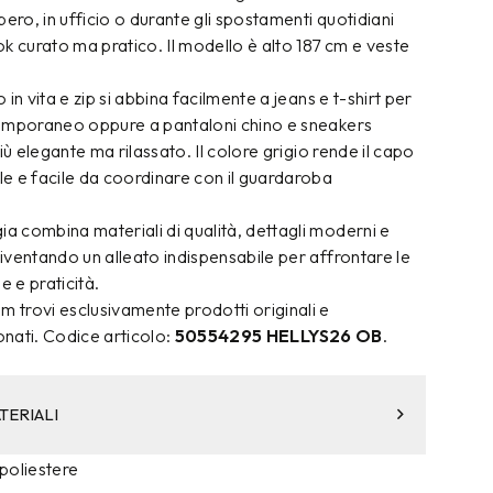
bero, in ufficio o durante gli spostamenti quotidiani
k curato ma pratico. Il modello è alto 187 cm e veste
in vita e zip si abbina facilmente a jeans e t-shirt per
emporaneo oppure a pantaloni chino e sneakers
iù elegante ma rilassato. Il colore grigio rende il capo
e e facile da coordinare con il guardaroba
 combina materiali di qualità, dettagli moderni e
ventando un alleato indispensabile per affrontare le
e e praticità.
trovi esclusivamente prodotti originali e
nati. Codice articolo:
50554295 HELLYS26 OB
.
TERIALI
poliestere