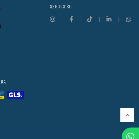
T
SEGUICI SU
t
 DA