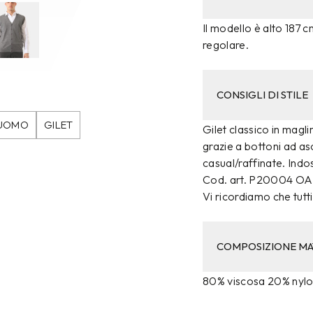
Il modello è alto 187 c
regolare.
CONSIGLI DI STILE
UOMO
GILET
Gilet classico in magli
grazie a bottoni ad aso
casual/raffinate. Indo
Cod. art. P20004 OA
Vi ricordiamo che tutti 
COMPOSIZIONE MA
80% viscosa 20% nyl