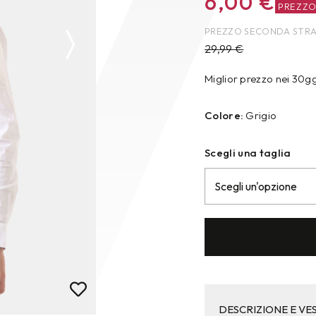
6,00
€
PREZZ
PREZZO SECONDA STR
29,99
€
Miglior prezzo nei 30g
Colore:
Grigio
Scegli una taglia
DESCRIZIONE E VES