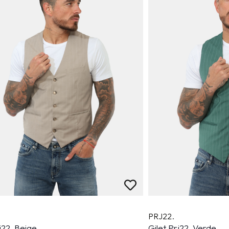
PRJ22.
j22. Beige
Gilet Prj22. Verde