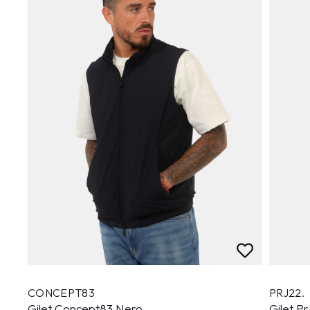
CONCEPT83
PRJ22.
Gilet Concept83 Nero
Gilet Pr