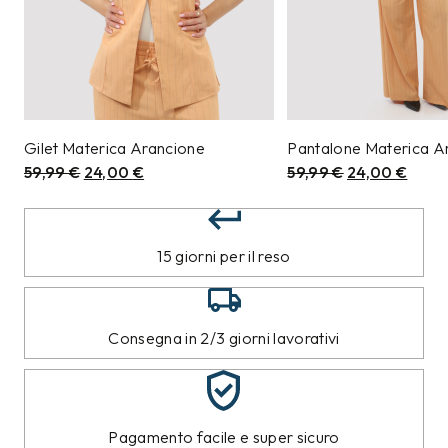
Gilet Materica Arancione
Pantalone Materica A
59,99
€
24,00
€
59,99
€
24,00
€
15 giorni per il reso
Consegna in 2/3 giorni lavorativi
Pagamento facile e super sicuro