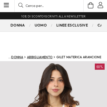
10% DI SCONTO!
ISCRIVITI ALLA NEWSLETTER
DONNA
UOMO
LINEE ESCLUSIVE
CAM
DONNA
ABBIGLIAMENTO
GILET MATERICA ARANCIONE
60%