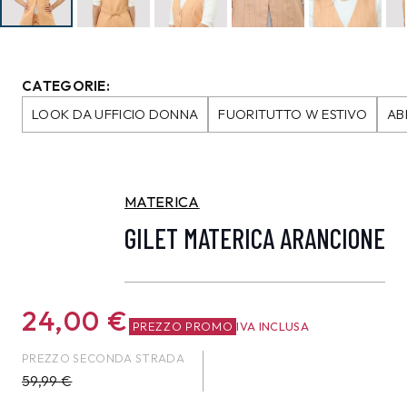
CATEGORIE:
LOOK DA UFFICIO DONNA
FUORITUTTO W ESTIVO
AB
MATERICA
GILET MATERICA ARANCIONE
24,00
€
PREZZO PROMO
IVA INCLUSA
PREZZO SECONDA STRADA
59,99
€