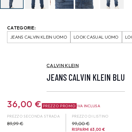
CATEGORIE:
JEANS CALVIN KLEIN UOMO
LOOK CASUAL UOMO
LO
CALVIN KLEIN
JEANS CALVIN KLEIN BLU
36,00
€
PREZZO PROMO
IVA INCLUSA
PREZZO SECONDA STRADA
PREZZO DI LISTINO
89,99
€
99,00 €
RISPARMI
63,00
€