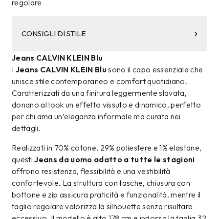
regolare
CONSIGLI DI STILE
Jeans CALVIN KLEIN Blu
I
Jeans CALVIN KLEIN Blu
sono il capo essenziale che
unisce stile contemporaneo e comfort quotidiano.
Caratterizzati da una finitura leggermente slavata,
donano al look un effetto vissuto e dinamico, perfetto
per chi ama un’eleganza informale ma curata nei
dettagli.
Realizzati in 70% cotone, 29% poliestere e 1% elastane,
questi
Jeans da uomo adatto a tutte le stagioni
offrono resistenza, flessibilità e una vestibilità
confortevole. La struttura con tasche, chiusura con
bottone e zip assicura praticità e funzionalità, mentre il
taglio regolare valorizza la silhouette senza risultare
eccessivo. Il modello è alto 178 cm e indossa la taglia 32