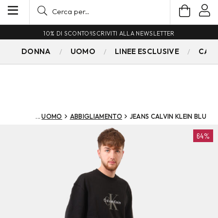
10% DI SCONTO!
ISCRIVITI ALLA NEWSLETTER
DONNA
UOMO
LINEE ESCLUSIVE
CAM
UOMO
ABBIGLIAMENTO
JEANS CALVIN KLEIN BLU
64%