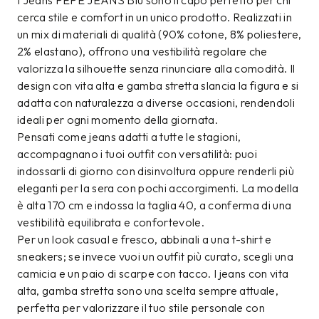
I Jeans PEPE JEANS Blu sono il capo perfetto per chi
cerca stile e comfort in un unico prodotto. Realizzati in
un mix di materiali di qualità (90% cotone, 8% poliestere,
2% elastano), offrono una vestibilità regolare che
valorizza la silhouette senza rinunciare alla comodità. Il
design con vita alta e gamba stretta slancia la figura e si
adatta con naturalezza a diverse occasioni, rendendoli
ideali per ogni momento della giornata.
Pensati come jeans adatti a tutte le stagioni,
accompagnano i tuoi outfit con versatilità: puoi
indossarli di giorno con disinvoltura oppure renderli più
eleganti per la sera con pochi accorgimenti. La modella
è alta 170 cm e indossa la taglia 40, a conferma di una
vestibilità equilibrata e confortevole.
Per un look casual e fresco, abbinali a una t-shirt e
sneakers; se invece vuoi un outfit più curato, scegli una
camicia e un paio di scarpe con tacco. I jeans con vita
alta, gamba stretta sono una scelta sempre attuale,
perfetta per valorizzare il tuo stile personale con