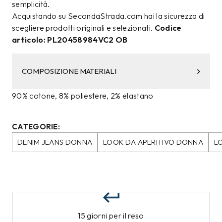
semplicità.
Acquistando su SecondaStrada.com hai la sicurezza di
scegliere prodotti originali e selezionati.
Codice
articolo: PL20458984VC2 OB
COMPOSIZIONE MATERIALI
90% cotone, 8% poliestere, 2% elastano
CATEGORIE:
DENIM JEANS DONNA
LOOK DA APERITIVO DONNA
L
15 giorni per il reso