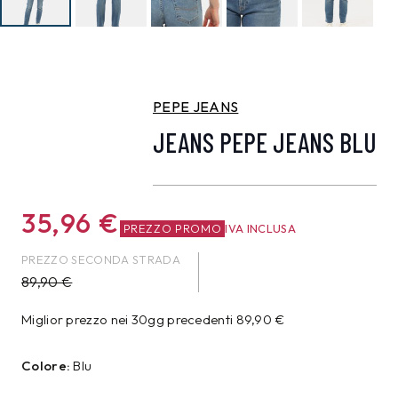
PEPE JEANS
JEANS PEPE JEANS BLU
35,96
€
PREZZO PROMO
IVA INCLUSA
PREZZO SECONDA STRADA
89,90
€
Miglior prezzo nei 30gg precedenti
89,90
€
Colore:
Blu