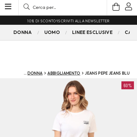
10% DI SCONTO!
ISCRIVITI ALLA NEWSLETTER
DONNA
UOMO
LINEE ESCLUSIVE
CAM
DONNA
ABBIGLIAMENTO
JEANS PEPE JEANS BLU
60%