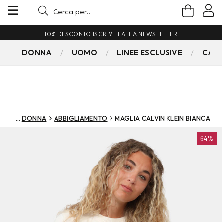
10% DI SCONTO!
ISCRIVITI ALLA NEWSLETTER
DONNA
UOMO
LINEE ESCLUSIVE
CAM
DONNA
ABBIGLIAMENTO
MAGLIA CALVIN KLEIN BIANCA
64%