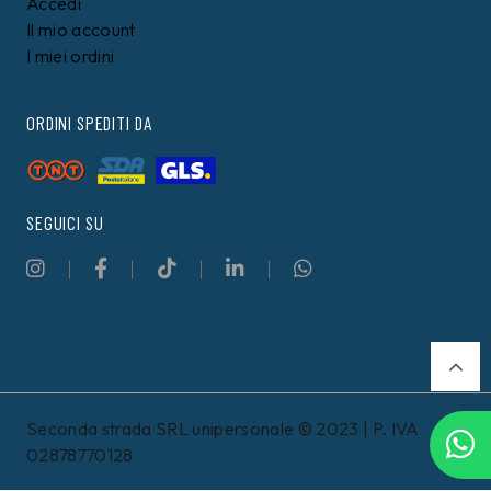
Accedi
Il mio account
I miei ordini
ORDINI SPEDITI DA
SEGUICI SU
Seconda strada SRL unipersonale © 2023 | P. IVA
02878770128