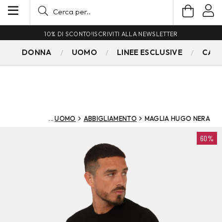
10% DI SCONTO!
ISCRIVITI ALLA NEWSLETTER
DONNA
UOMO
LINEE ESCLUSIVE
CAM
UOMO
ABBIGLIAMENTO
MAGLIA HUGO NERA
60%