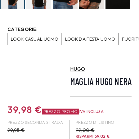
CATEGORIE:
LOOK CASUAL UOMO
LOOK DA FESTA UOMO
FUORIT
HUGO
MAGLIA HUGO NERA
39,98
€
PREZZO PROMO
IVA INCLUSA
PREZZO SECONDA STRADA
PREZZO DI LISTINO
99,95
€
99,00 €
RISPARMI
59,02
€