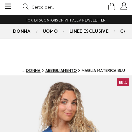
10% DI SCONTO!
ISCRIVITI ALLA NEWSLETTER
DONNA
UOMO
LINEE ESCLUSIVE
CAM
DONNA
ABBIGLIAMENTO
MAGLIA MATERICA BLU
60%