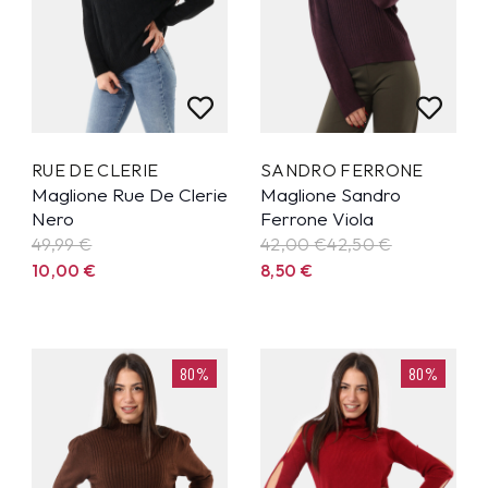
RUE DE CLERIE
SANDRO FERRONE
Maglione Rue De Clerie
Maglione Sandro
Nero
Ferrone Viola
49,99
€
42,00 €
42,50
€
10,00
€
8,50
€
80%
80%