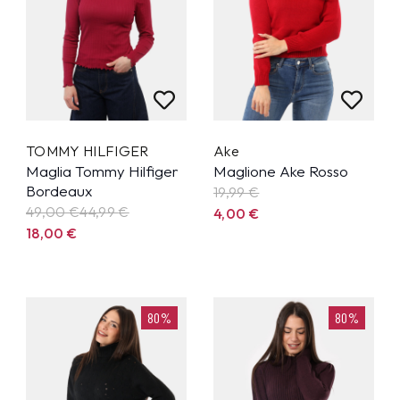
TOMMY HILFIGER
Ake
Maglia Tommy Hilfiger
Maglione Ake Rosso
Bordeaux
19,99
€
49,00 €
44,99
€
4,00
€
18,00
€
80%
80%