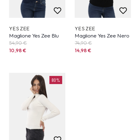
YES ZEE
YES ZEE
Maglione Yes Zee Blu
Maglione Yes Zee Nero
54,90
€
74,90
€
10,98
€
14,98
€
80%