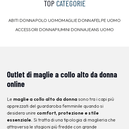
TOP
CATEGORIE
ABITI DONNA
POLO UOMO
MAGLIE DONNA
FELPE UOMO
ACCESSORI DONNA
PIUMINI DONNA
JEANS UOMO
Outlet di maglie a collo alto da donna
online
Le
maglie a collo alto da donna
sono tra i capi più
apprezzati del guardaroba femminile quando si
desidera unire
comfort, protezione e stile
essenziale
. Si tratta di una tipologia di maglieria che
attraversa le stagioni più fredde con grande