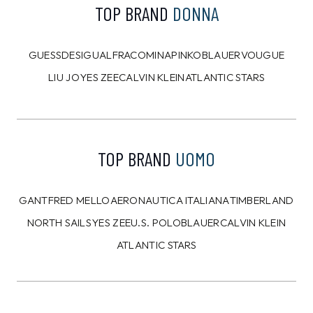
TOP BRAND
DONNA
GUESS
DESIGUAL
FRACOMINA
PINKO
BLAUER
VOUGUE
LIU JO
YES ZEE
CALVIN KLEIN
ATLANTIC STARS
TOP BRAND
UOMO
GANT
FRED MELLO
AERONAUTICA ITALIANA
TIMBERLAND
NORTH SAILS
YES ZEE
U.S. POLO
BLAUER
CALVIN KLEIN
ATLANTIC STARS