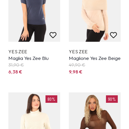
YES ZEE
YES ZEE
Maglia Yes Zee Blu
Maglione Yes Zee Beige
31,90
€
49,90
€
6,38
€
9,98
€
80%
90%