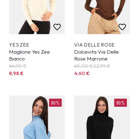
YES ZEE
VIA DELLE ROSE
Maglione Yes Zee
Dolcevita Via Delle
Bianco
Rose Marrone
44,90
€
45,00 €
22,99
€
8,98
€
4,60
€
80%
80%