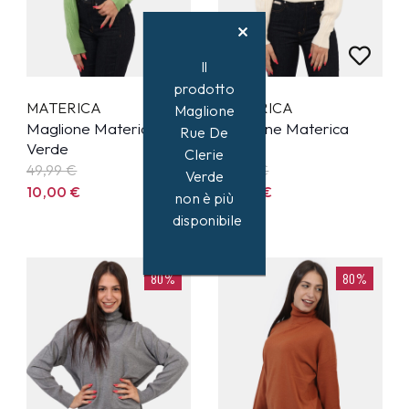
Il
prodotto
MATERICA
MATERICA
Maglione
Maglione Materica
Maglione Materica
Rue De
Verde
Panna
Clerie
49,99
€
49,99
€
Verde
10,00
€
10,00
€
non è più
disponibile
80%
80%