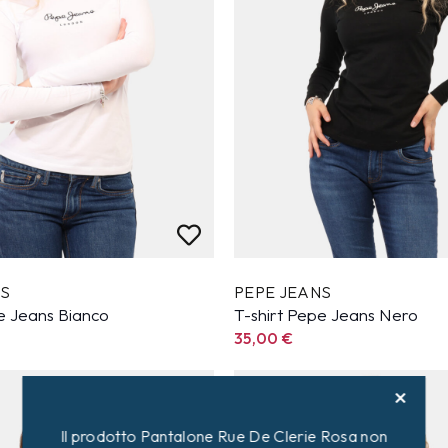
NS
PEPE JEANS
e Jeans Bianco
T-shirt Pepe Jeans Nero
35,00
€
Il prodotto Pantalone Rue De Clerie Rosa non