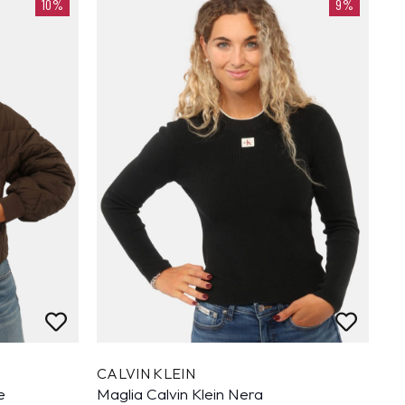
10%
9%
CALVIN KLEIN
e
Maglia Calvin Klein Nera