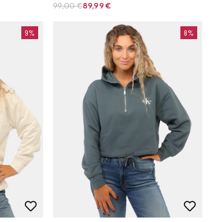
99,00 €
89,99
€
9%
8%