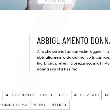
ABBIGLIAMENTO DONN
A te che sei una fashion victim agguerrita 
abbigliamento da donna
: abiti, camici
tuoi brand preferiti a
prezzi scontati
! A
donna scontatissimo
!
SET COORDINATI
CAMICIE E BLUSE
ABITI E VESTITI
TA
PIUMINI E PARKA
INTIMO
PELLICCE