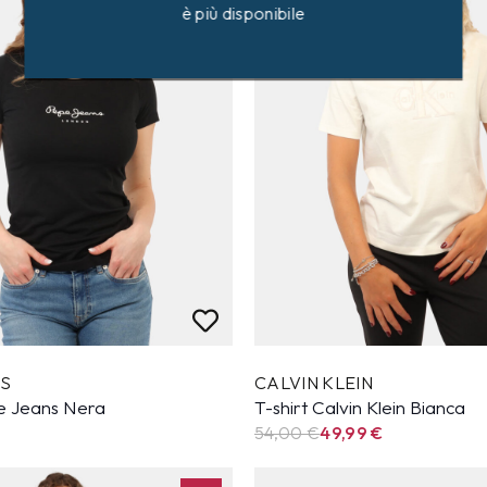
è più disponibile
NS
CALVIN KLEIN
pe Jeans Nera
T-shirt Calvin Klein Bianca
54,00 €
49,99
€