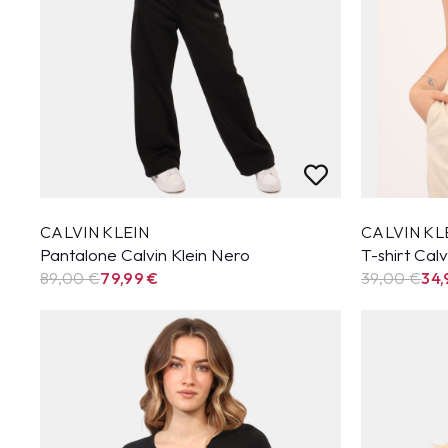
CALVIN KLEIN
CALVIN KL
Pantalone Calvin Klein Nero
T-shirt Calv
89,00 €
79,99
€
39,00 €
34