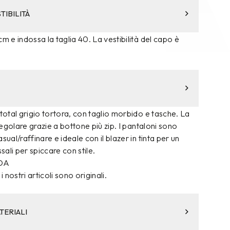
TIBILITÀ
m e indossa la taglia 40. La vestibilità del capo è
 total grigio tortora, con taglio morbido e tasche. La
 regolare grazie a bottone più zip. I pantaloni sono
sual/raffinare e ideale con il blazer in tinta per un
ssali per spiccare con stile.
 OA
i nostri articoli sono originali.
TERIALI