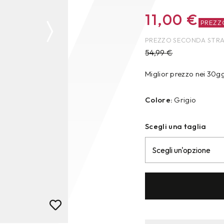
11,00
€
PREZZ
PREZZO SECONDA STR
54,99
€
Miglior prezzo nei 30g
Colore:
Grigio
Scegli una taglia