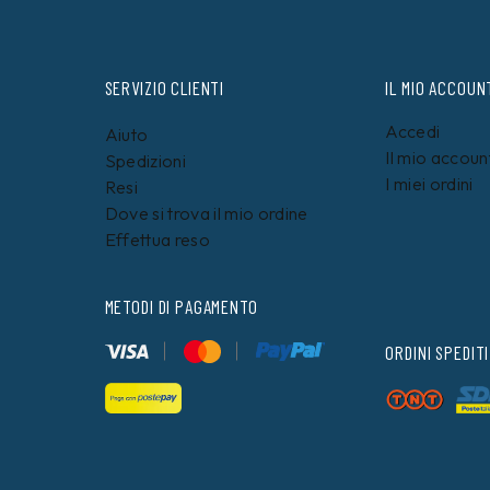
SERVIZIO CLIENTI
IL MIO ACCOUN
Accedi
Aiuto
Il mio accoun
Spedizioni
I miei ordini
Resi
Dove si trova il mio ordine
Effettua reso
METODI DI PAGAMENTO
ORDINI SPEDITI