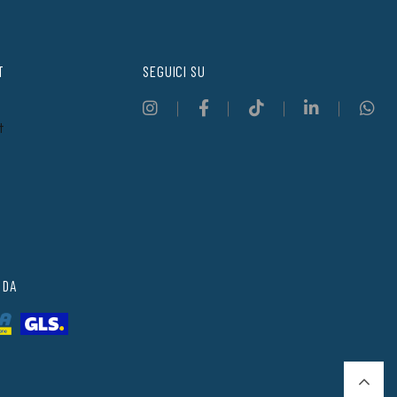
T
SEGUICI SU
t
 DA