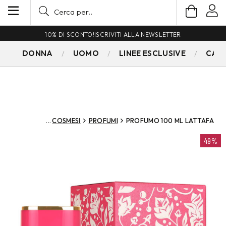
10% DI SCONTO!
ISCRIVITI ALLA NEWSLETTER
DONNA
UOMO
LINEE ESCLUSIVE
CAM
COSMESI
PROFUMI
PROFUMO 100 ML LATTAFA
49%