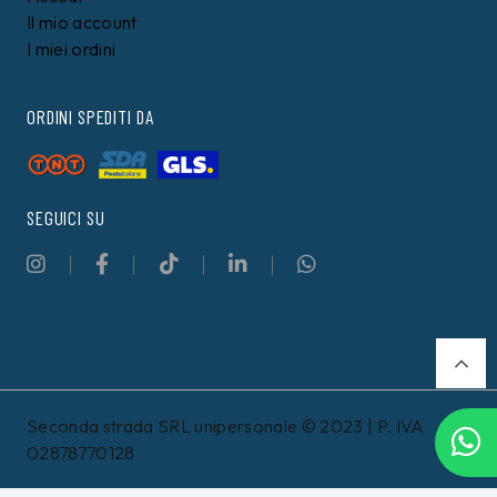
Il mio account
I miei ordini
ORDINI SPEDITI DA
SEGUICI SU
Seconda strada SRL unipersonale © 2023 | P. IVA
02878770128