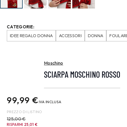
CATEGORIE:
IDEE REGALO DONNA
ACCESSORI
DONNA
FOULARD
Moschino
SCIARPA MOSCHINO ROSSO
99,99
€
IVA INCLUSA
PREZZO DI LISTINO
125,00 €
RISPARMI
25,01
€