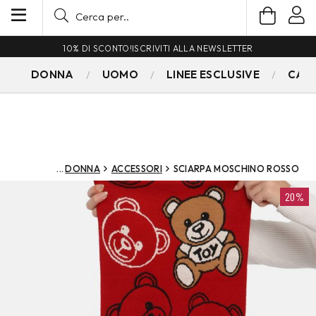
10% DI SCONTO!
ISCRIVITI ALLA NEWSLETTER
DONNA
UOMO
LINEE ESCLUSIVE
CAM
DONNA
ACCESSORI
SCIARPA MOSCHINO ROSSO
20%