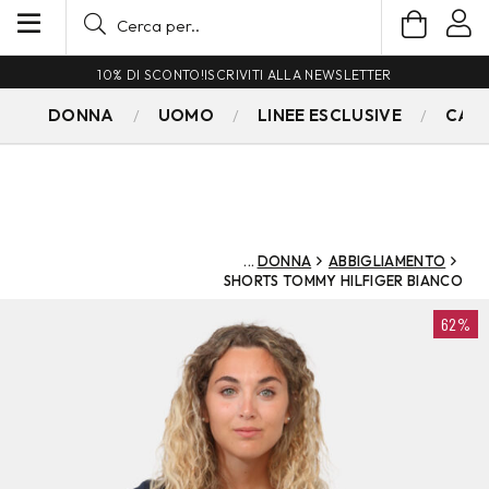
10% DI SCONTO!
ISCRIVITI ALLA NEWSLETTER
DONNA
UOMO
LINEE ESCLUSIVE
CAM
DONNA
ABBIGLIAMENTO
SHORTS TOMMY HILFIGER BIANCO
62%