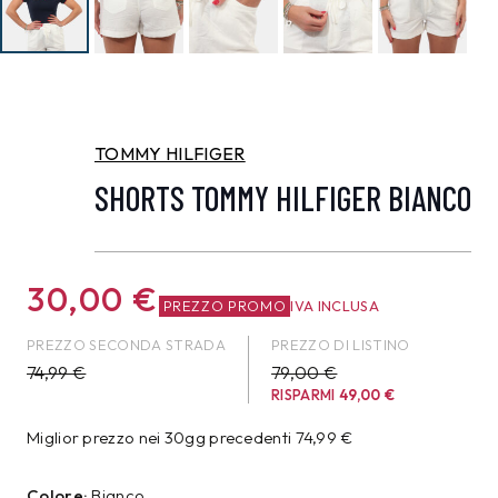
TOMMY HILFIGER
SHORTS TOMMY HILFIGER BIANCO
30,00
€
PREZZO PROMO
IVA INCLUSA
PREZZO SECONDA STRADA
PREZZO DI LISTINO
74,99
€
79,00 €
RISPARMI
49,00
€
Miglior prezzo nei 30gg precedenti
74,99
€
Colore:
Bianco