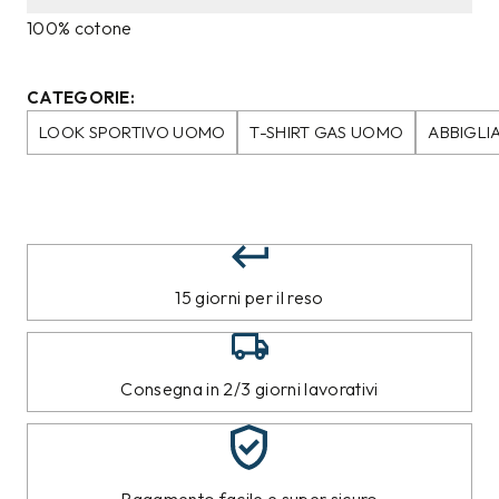
100% cotone
CATEGORIE:
LOOK SPORTIVO UOMO
T-SHIRT GAS UOMO
ABBIGLI
15 giorni per il reso
Consegna in 2/3 giorni lavorativi