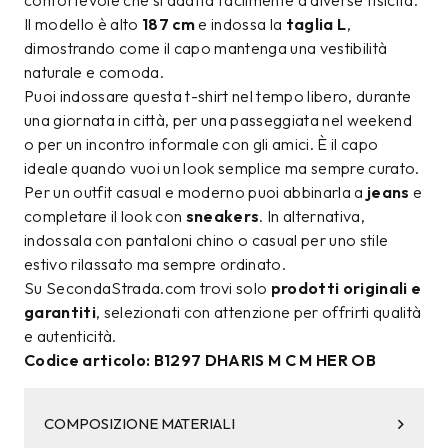
confortevole che si adatta facilmente a diverse fisicità.
Il modello è alto
187 cm
e indossa la
taglia L
,
dimostrando come il capo mantenga una vestibilità
naturale e comoda.
Puoi indossare questa t-shirt nel tempo libero, durante
una giornata in città, per una passeggiata nel weekend
o per un incontro informale con gli amici. È il capo
ideale quando vuoi un look semplice ma sempre curato.
Per un outfit casual e moderno puoi abbinarla a
jeans
e
completare il look con
sneakers
. In alternativa,
indossala con pantaloni chino o casual per uno stile
estivo rilassato ma sempre ordinato.
Su SecondaStrada.com trovi solo
prodotti originali e
garantiti
, selezionati con attenzione per offrirti qualità
e autenticità.
Codice articolo: B1297 DHARIS M C M HER OB
COMPOSIZIONE MATERIALI