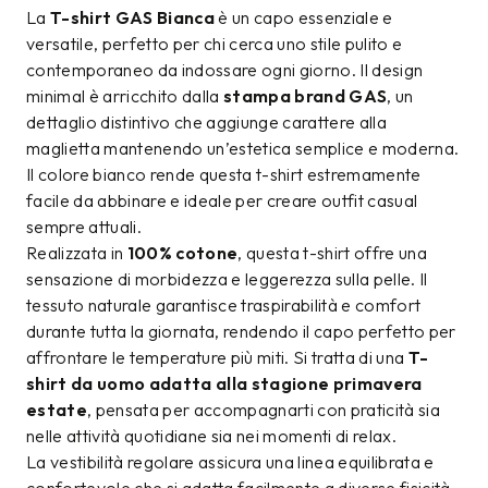
La
T-shirt GAS Bianca
è un capo essenziale e
versatile, perfetto per chi cerca uno stile pulito e
contemporaneo da indossare ogni giorno. Il design
minimal è arricchito dalla
stampa brand GAS
, un
dettaglio distintivo che aggiunge carattere alla
maglietta mantenendo un’estetica semplice e moderna.
Il colore bianco rende questa t-shirt estremamente
facile da abbinare e ideale per creare outfit casual
sempre attuali.
Realizzata in
100% cotone
, questa t-shirt offre una
sensazione di morbidezza e leggerezza sulla pelle. Il
tessuto naturale garantisce traspirabilità e comfort
durante tutta la giornata, rendendo il capo perfetto per
affrontare le temperature più miti. Si tratta di una
T-
shirt da uomo adatta alla stagione primavera
estate
, pensata per accompagnarti con praticità sia
nelle attività quotidiane sia nei momenti di relax.
La vestibilità regolare assicura una linea equilibrata e