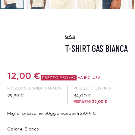
GAS
T-SHIRT GAS BIANCA
12,00
€
PREZZO PROMO
IVA INCLUSA
PREZZO SECONDA STRADA
PREZZO DI LISTINO
29,99
€
34,00 €
RISPARMI
22,00
€
Miglior prezzo nei 30gg precedenti
29,99
€
Colore:
Bianco