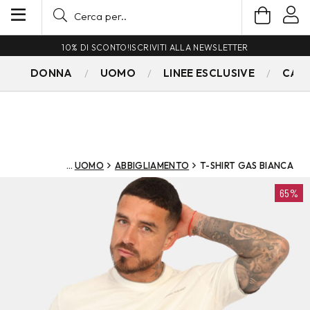
10% DI SCONTO!
ISCRIVITI ALLA NEWSLETTER
DONNA
UOMO
LINEE ESCLUSIVE
CAM
UOMO
ABBIGLIAMENTO
T-SHIRT GAS BIANCA
65%