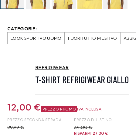
CATEGORIE:
LOOK SPORTIVO UOMO
FUORITUTTO M ESTIVO
ABBI
REFRIGIWEAR
T-SHIRT REFRIGIWEAR GIALLO
12,00
€
PREZZO PROMO
IVA INCLUSA
PREZZO SECONDA STRADA
PREZZO DI LISTINO
29,99
€
39,00 €
RISPARMI
27,00
€