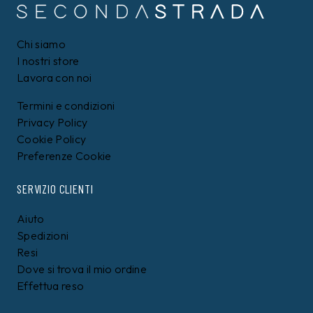
Chi siamo
I nostri store
Lavora con noi
Termini e condizioni
Privacy Policy
Cookie Policy
Preferenze Cookie
SERVIZIO CLIENTI
Aiuto
Spedizioni
Resi
Dove si trova il mio ordine
Effettua reso