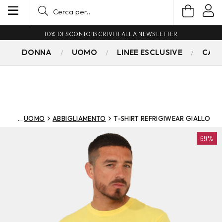
10% DI SCONTO!
ISCRIVITI ALLA NEWSLETTER
DONNA
UOMO
LINEE ESCLUSIVE
CAM
UOMO
ABBIGLIAMENTO
T-SHIRT REFRIGIWEAR GIALLO
69%