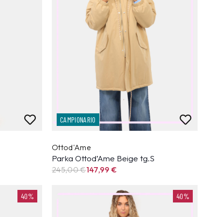
CAMPIONARIO
Ottod'Ame
Parka Ottod’Ame Beige tg.S
245,00 €
147,99
€
40%
40%