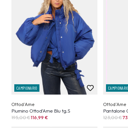
CAMPIONARIO
CAMPIONARI
Ottod'Ame
Ottod'Ame
Piumino Ottod’Ame Blu tg.S
Pantalone 
195,00 €
116,99
€
123,00 €
73