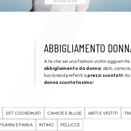
ABBIGLIAMENTO DONN
A te che sei una fashion victim agguerrita 
abbigliamento da donna
: abiti, camici
tuoi brand preferiti a
prezzi scontati
! A
donna scontatissimo
!
SET COORDINATI
CAMICIE E BLUSE
ABITI E VESTITI
TA
PIUMINI E PARKA
INTIMO
PELLICCE