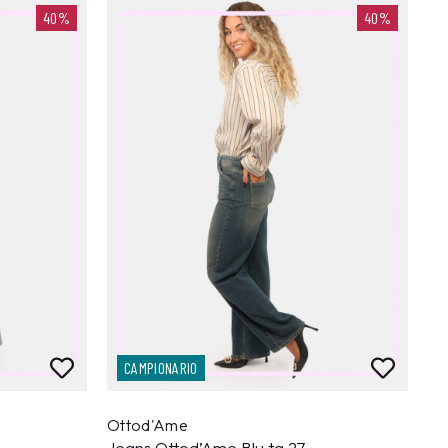
40%
40%
CAMPIONARIO
Ottod'Ame
Jeans Ottod’Ame Blu tg.27