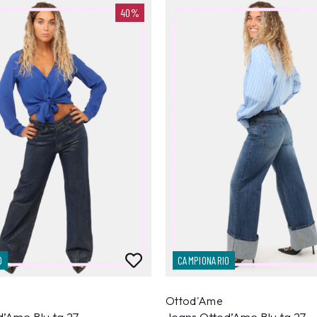
40%
O
CAMPIONARIO
Ottod'Ame
d’Ame Blu tg.27
Jeans Ottod’Ame Blu tg.27