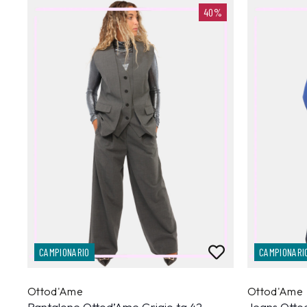
40%
CAMPIONARIO
CAMPIONARI
Ottod'Ame
Ottod'Ame
Pantalone Ottod’Ame Grigio tg.42
Jeans Otto