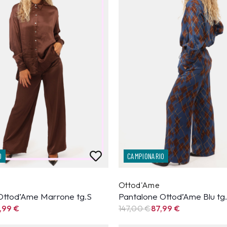
O
CAMPIONARIO
Ottod'Ame
Ottod’Ame Marrone tg.S
Pantalone Ottod’Ame Blu tg
,99
€
147,00 €
87,99
€