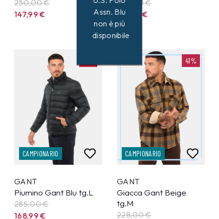
U.S. Polo
250,00 €
228,00 €
Assn. Blu
147,99
€
133,99
€
non è più
disponibile
41%
41%
CAMPIONARIO
CAMPIONARIO
GANT
GANT
Piumino Gant Blu tg.L
Giacca Gant Beige
tg.M
285,00 €
228,00 €
168,99
€