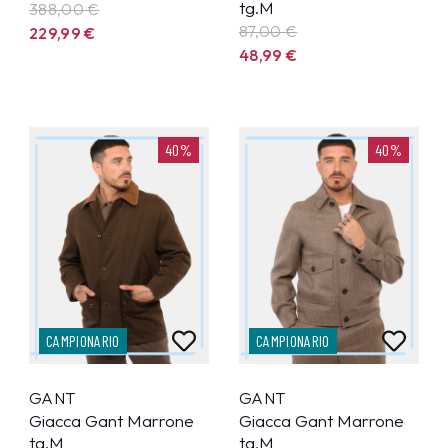
tg.M
388,00 €
87,00 €
229,99
€
48,99
€
40%
40%
CAMPIONARIO
CAMPIONARIO
GANT
GANT
Giacca Gant Marrone
Giacca Gant Marrone
tg.M
tg.M