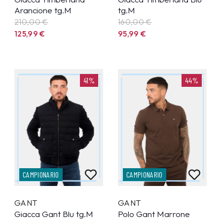
Arancione tg.M
tg.M
210,00 €
160,00 €
125,99
€
95,99
€
41%
44%
CAMPIONARIO
CAMPIONARIO
GANT
GANT
Giacca Gant Blu tg.M
Polo Gant Marrone