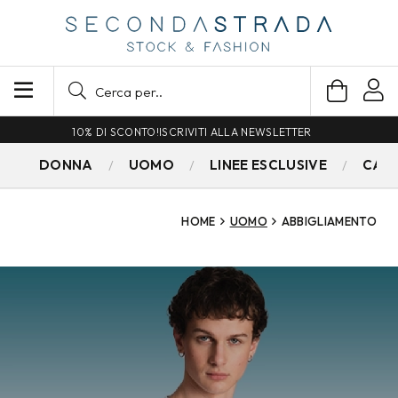
SPEDIZIONE GRATUITA PER ORDINI SUPERIORI A 79€
DONNA
UOMO
LINEE ESCLUSIVE
CAM
HOME
UOMO
ABBIGLIAMENTO