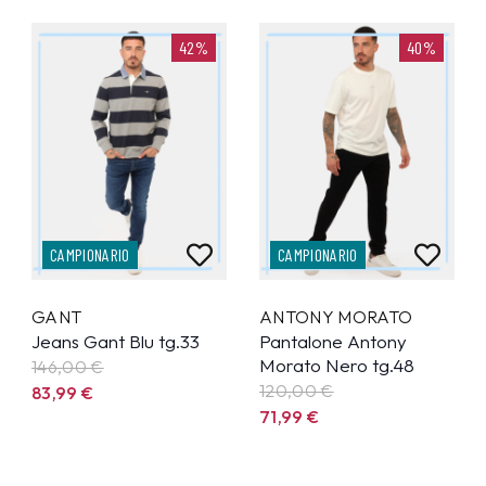
42%
40%
CAMPIONARIO
CAMPIONARIO
GANT
ANTONY MORATO
Jeans Gant Blu tg.33
Pantalone Antony
Morato Nero tg.48
146,00 €
120,00 €
83,99
€
71,99
€