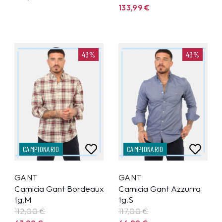
133,99
€
43%
43%
CAMPIONARIO
CAMPIONARIO
GANT
GANT
Camicia Gant Bordeaux
Camicia Gant Azzurra
tg.M
tg.S
112,00 €
117,00 €