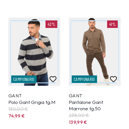
42%
41%
CAMPIONARIO
CAMPIONARIO
GANT
GANT
Polo Gant Grigia tg.M
Pantalone Gant
Marrone tg.50
130,00 €
238,00 €
74,99
€
139,99
€