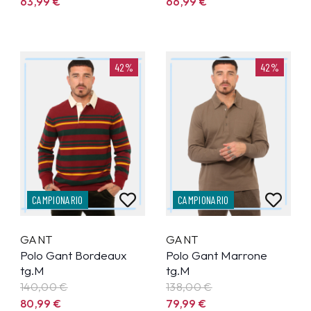
63,99
€
66,99
€
42%
42%
CAMPIONARIO
CAMPIONARIO
GANT
GANT
Polo Gant Bordeaux
Polo Gant Marrone
tg.M
tg.M
140,00 €
138,00 €
80,99
€
79,99
€