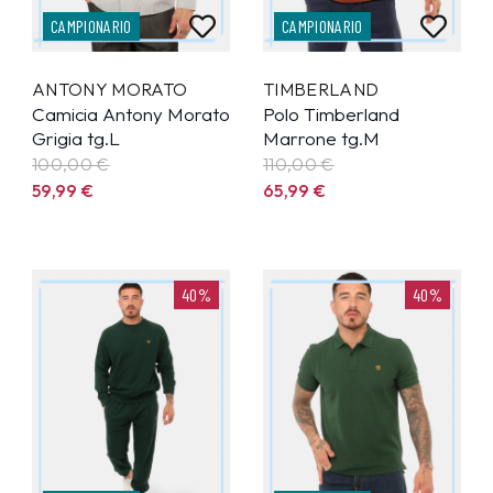
CAMPIONARIO
CAMPIONARIO
ANTONY MORATO
TIMBERLAND
Camicia Antony Morato
Polo Timberland
Grigia tg.L
Marrone tg.M
100,00 €
110,00 €
59,99
€
65,99
€
40%
40%