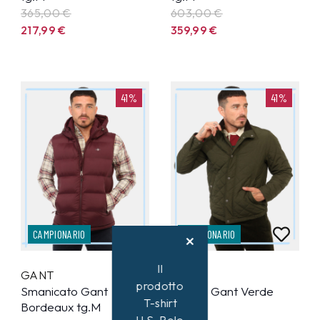
365,00 €
603,00 €
217,99
€
359,99
€
41%
41%
CAMPIONARIO
CAMPIONARIO
Il
GANT
GANT
prodotto
Smanicato Gant
Giacca Gant Verde
T-shirt
Bordeaux tg.M
tg.M