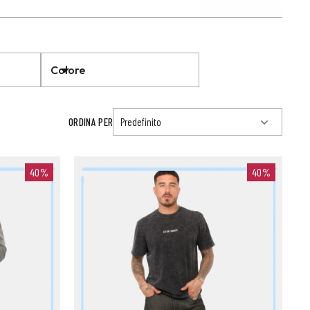
Colore
ORDINA PER
40%
40%