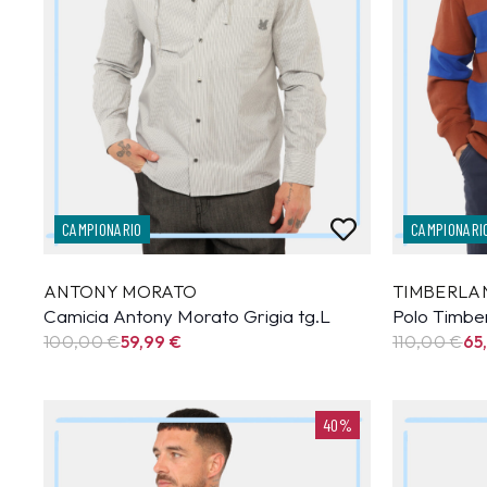
CAMPIONARIO
CAMPIONARI
ANTONY MORATO
TIMBERLA
Camicia Antony Morato Grigia tg.L
Polo Timbe
100,00 €
59,99
€
110,00 €
65
40%