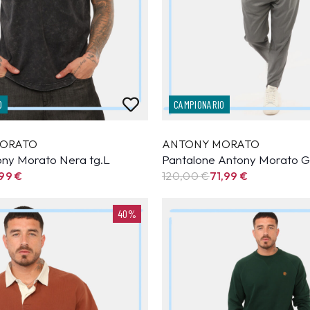
O
CAMPIONARIO
ORATO
ANTONY MORATO
tony Morato Nera tg.L
Pantalone Antony Morato Gr
,99
€
120,00 €
71,99
€
40%