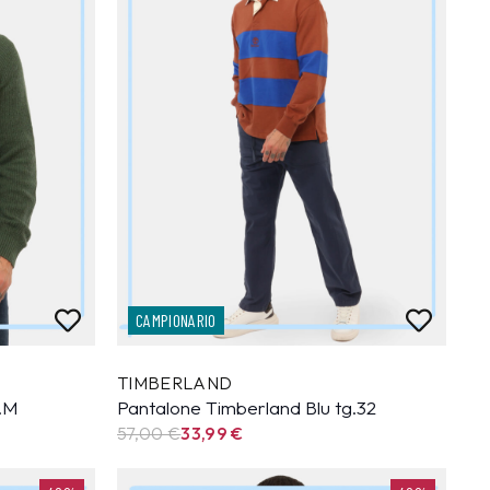
CAMPIONARIO
TIMBERLAND
g.M
Pantalone Timberland Blu tg.32
57,00 €
33,99
€