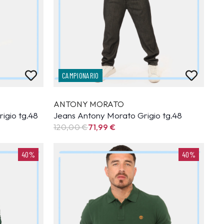
CAMPIONARIO
ANTONY MORATO
igio tg.48
Jeans Antony Morato Grigio tg.48
120,00 €
71,99
€
40%
40%