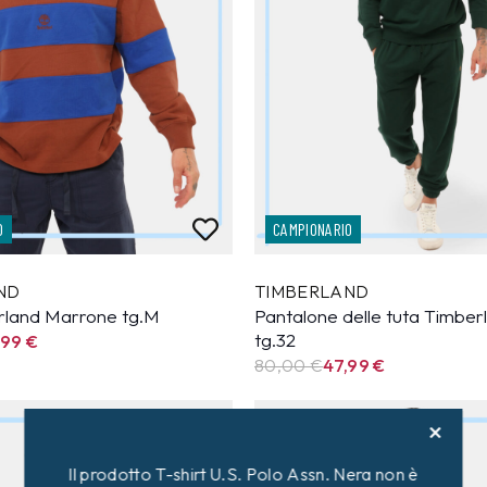
O
CAMPIONARIO
ND
TIMBERLAND
rland Marrone tg.M
Pantalone delle tuta Timber
tg.32
,99
€
80,00 €
47,99
€
40%
Il prodotto T-shirt U.S. Polo Assn. Nera non è