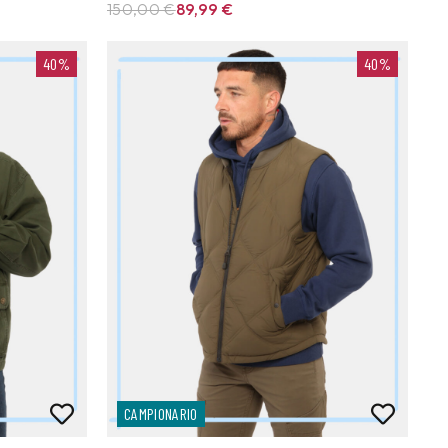
150,00 €
89,99
€
40%
40%
CAMPIONARIO