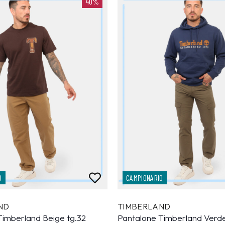
40%
O
CAMPIONARIO
ND
TIMBERLAND
Timberland Beige tg.32
Pantalone Timberland Verde