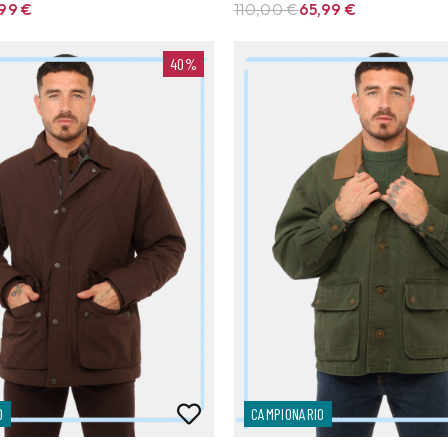
,99
€
110,00 €
65,99
€
40%
O
CAMPIONARIO