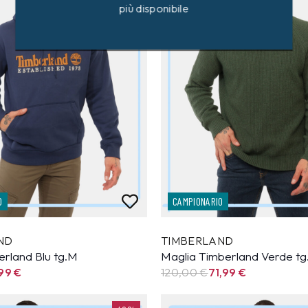
più disponibile
O
CAMPIONARIO
ND
TIMBERLAND
erland Blu tg.M
Maglia Timberland Verde t
,99
€
120,00 €
71,99
€