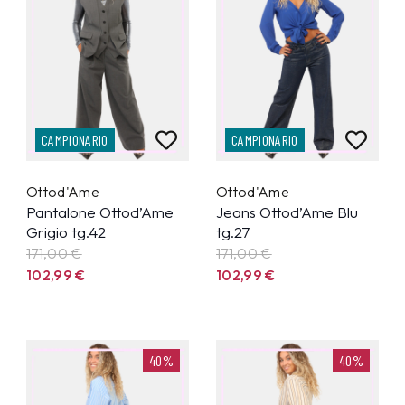
CAMPIONARIO
CAMPIONARIO
Ottod'Ame
Ottod'Ame
Pantalone Ottod’Ame
Jeans Ottod’Ame Blu
Grigio tg.42
tg.27
171,00 €
171,00 €
102,99
€
102,99
€
40%
40%