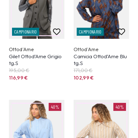
CAMPIONARIO
CAMPIONARIO
Ottod'Ame
Ottod'Ame
Gilet Ottod’Ame Grigio
Camicia Ottod’Ame Blu
tg.S
tg.S
195,00 €
171,00 €
116,99
€
102,99
€
40%
40%