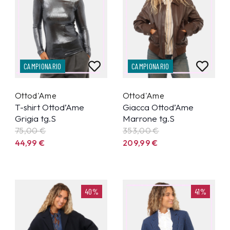
CAMPIONARIO
CAMPIONARIO
Ottod'Ame
Ottod'Ame
T-shirt Ottod’Ame
Giacca Ottod’Ame
Grigia tg.S
Marrone tg.S
75,00 €
353,00 €
44,99
€
209,99
€
40%
41%