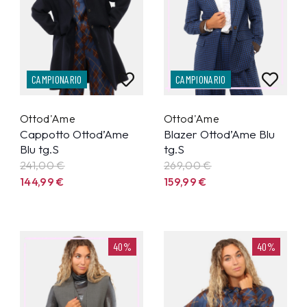
CAMPIONARIO
CAMPIONARIO
Ottod'Ame
Ottod'Ame
Cappotto Ottod’Ame
Blazer Ottod’Ame Blu
Blu tg.S
tg.S
241,00 €
269,00 €
144,99
€
159,99
€
40%
40%