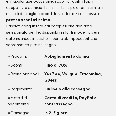
9%
12%
CALVIN KLEIN
CALVIN KLEIN
Jeans Calvin Klein
T-shirt Calvin Klein
Azzurro
Bianca
99,00 €
34,00 €
89,99
€
29,99
€