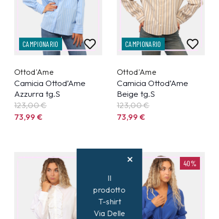
CAMPIONARIO
CAMPIONARIO
Ottod'Ame
Ottod'Ame
Camicia Ottod’Ame
Camicia Ottod’Ame
Azzurra tg.S
Beige tg.S
123,00 €
123,00 €
73,99
€
73,99
€
40%
40%
Il
prodotto
T-shirt
Via Delle