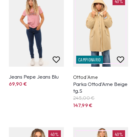
40%
CAMPIONARIO
Jeans Pepe Jeans Blu
Ottod'Ame
69,90
€
Parka Ottod’Ame Beige
tg.S
245,00 €
147,99
€
40%
40%