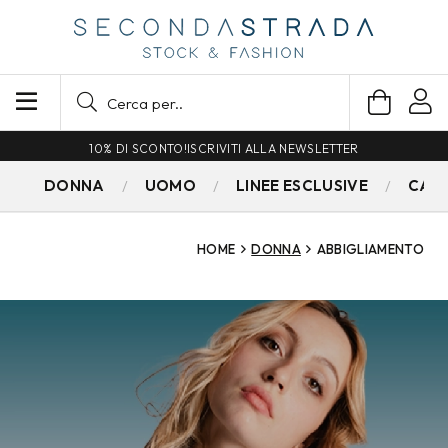
SPEDIZIONE GRATUITA PER ORDINI SUPERIORI A 79€
DONNA
UOMO
LINEE ESCLUSIVE
CAM
HOME
DONNA
ABBIGLIAMENTO