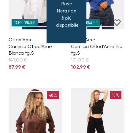
Rose
Nera non
è più
CAMPIONARIO
CAMPIONARIO
disponibile
Ottod'Ame
Ottod'Ame
Camicia Ottod’Ame
Camicia Ottod’Ame Blu
Bianca tg.S
tg.S
147,00 €
171,00 €
87,99
€
102,99
€
40%
10%