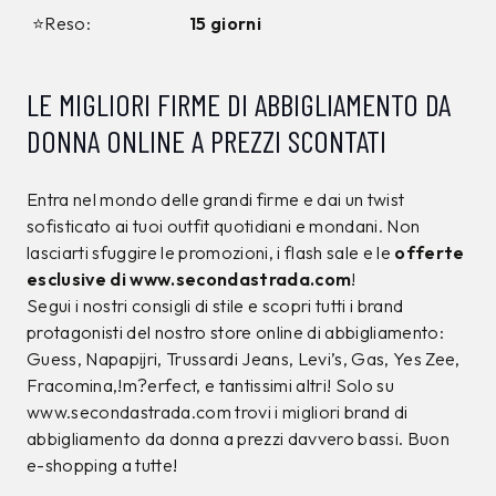
12%
10%
CALVIN KLEIN
CALVIN KLEIN
T-shirt Calvin Klein
T-shirt Calvin Klein
Nera
Nera
34,00 €
39,00 €
29,99
€
34,99
€