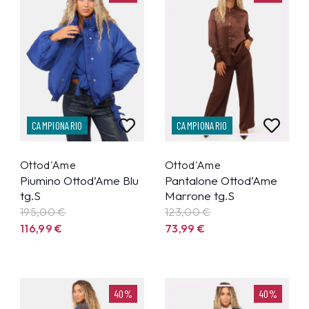
CAMPIONARIO
CAMPIONARIO
Ottod'Ame
Ottod'Ame
Piumino Ottod’Ame Blu
Pantalone Ottod’Ame
tg.S
Marrone tg.S
195,00 €
123,00 €
116,99
€
73,99
€
40%
40%