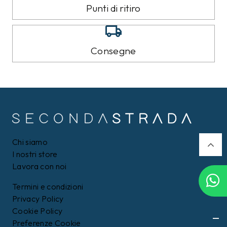
8%
9%
CALVIN KLEIN
TOMMY HILFIGER
Felpa Calvin Klein Nera
Piumino Tommy Hilfiger
Nero
109,00 €
159,00 €
99,99
€
Filtri
144,99
€