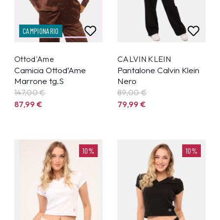
CAMPIONARIO
Ottod'Ame
CALVIN KLEIN
Camicia Ottod’Ame
Pantalone Calvin Klein
Marrone tg.S
Nero
147,00 €
89,00 €
87,99
€
79,99
€
10%
10%