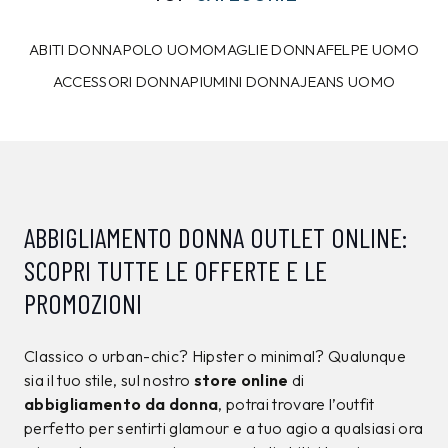
10%
7%
CALVIN KLEIN
CALVIN KLEIN
T-shirt Calvin Klein
Maglia Calvin Klein
Nera
Marrone
39,00 €
129,00 €
34,99
€
119,99
€