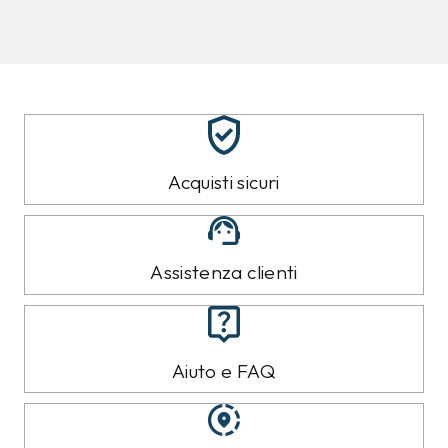
8%
10%
CALVIN KLEIN
CALVIN KLEIN
Jeans Calvin Klein
Felpa Calvin Klein Nera
Azzurro
89,00 €
119,00 €
79,99
€
109,99
€